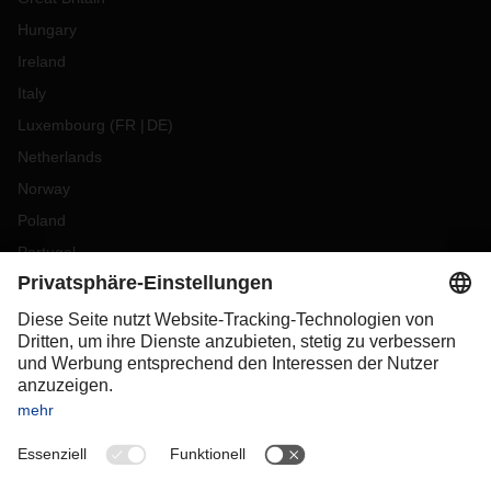
Hungary
Ireland
Italy
Luxembourg
(
FR
DE
)
Netherlands
Norway
Poland
Portugal
Romania
Slovakia
Spain
Sweden
Switzerland
(
DE
FR
)
Turkey