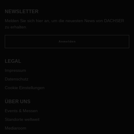
Produktwert in Form von Servicequalität. Wer diesen
Wertbeitrag messen will, kann eine Logistikbilanz erstellen,
NEWSLETTER
rät Dr. Andreas Froschmayer, Corporate Director Corporate
Melden Sie sich hier an, um die neuesten News von DACHSER
Development, Strategy & PR bei DACHSER.
zu erhalten.
Anmelden
LEGAL
Impressum
Datenschutz
Cookie Einstellungen
ÜBER UNS
Events & Messen
Standorte weltweit
Mediaroom