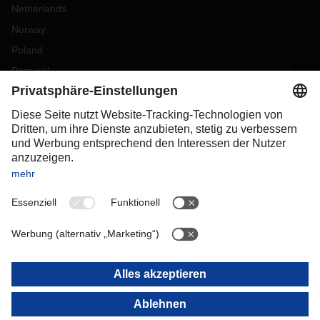
Netherlands
Norway
Poland
Portugal
Romania
Slovakia
Spain
Sweden
Switzerland
(
DE
FR
)
Turkey
OCEANIA
Australia
New Zealand