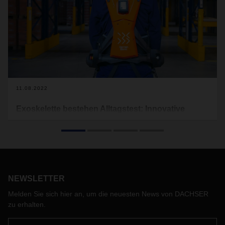
11.08.2022
Exoskelette bestehen Alltagstest: Innovative
Technik entlastet Mitarbeitende im Warehouse
DACHSER hat erstmals aktive Exoskelette des
Unternehmens German Bionic für den Arbeitsalltag im
Warehouse getestet. Die Ergebnisse können überzeugen.
Nun soll die Technologie an weiteren Standorten zum
NEWSLETTER
Einsatz kommen.
Melden Sie sich hier an, um die neuesten News von DACHSER
zu erhalten.