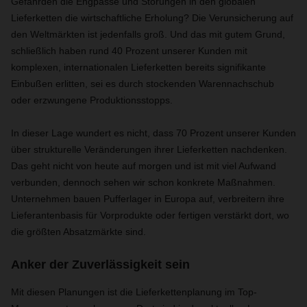
Gefährden die Engpässe und Störungen in den globalen
Lieferketten die wirtschaftliche Erholung? Die Verunsicherung auf
den Weltmärkten ist jedenfalls groß. Und das mit gutem Grund,
schließlich haben rund 40 Prozent unserer Kunden mit
komplexen, internationalen Lieferketten bereits signifikante
Einbußen erlitten, sei es durch stockenden Warennachschub
oder erzwungene Produktionsstopps.
In dieser Lage wundert es nicht, dass 70 Prozent unserer Kunden
über strukturelle Veränderungen ihrer Lieferketten nachdenken.
Das geht nicht von heute auf morgen und ist mit viel Aufwand
verbunden, dennoch sehen wir schon konkrete Maßnahmen.
Unternehmen bauen Pufferlager in Europa auf, verbreitern ihre
Lieferantenbasis für Vorprodukte oder fertigen verstärkt dort, wo
die größten Absatzmärkte sind.
Anker der Zuverlässigkeit sein
Mit diesen Planungen ist die Lieferkettenplanung im Top-