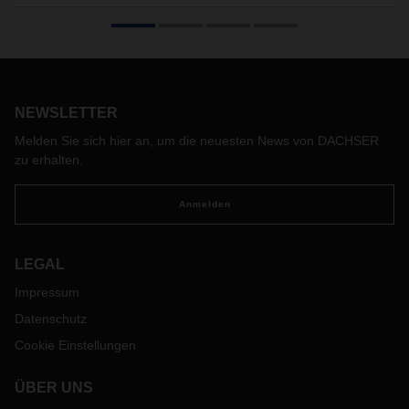
Jubiläum
Die DACHSER-Niederlassung in Waddinxveen feiert ihr 15-
jähriges Bestehen. Am 1. März 2007 eröffnete der
Logistikdienstleister seine zweite Niederlassung in den
Niederlanden. Der Standort, auch bekannt als Rotterdam
NEWSLETTER
Logistics Center, ist in 15 Jahren auf drei Gebäude mit einer
Gesamtfläche von rund 93.000 Quadratmetern gewachsen.
Melden Sie sich hier an, um die neuesten News von DACHSER
zu erhalten.
Anmelden
LEGAL
Impressum
Datenschutz
Cookie Einstellungen
ÜBER UNS