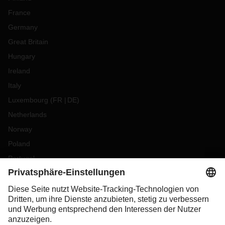
France
Germany
Great Britain
Hungary
Ireland
Italy
Luxembourg
(
FR
DE
)
Netherlands
Norway
Poland
Portugal
Romania
Slovakia
Spain
Sweden