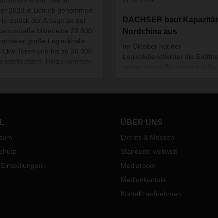
er 2020 in Betrieb genommen
DACHSER baut Kapazität
 Herzstück der Anlage an der
ampstraße bildet eine 20.800
Nordchina aus
atmeter große Logistikhalle
Im Oktober hat der
6 Lkw-Toren und bis zu 36.800
Logistikdienstleister die Eröffn
tenstellplätzen. Hinzu kommen
seiner neuen Büroräume in Na
lächen mit rund 1.200
gefeiert. Mit dem Umzug wurde
atmetern.
Fläche der Niederlassung in
Nordchina fast verdoppelt. Da
präsentiert sich der Standort
zukunftsfähig.
L
ÜBER UNS
ssum
Events & Messen
chutz
Standorte weltweit
 Einstellungen
Mediaroom
Medienkontakt
Kontakt aufnehmen