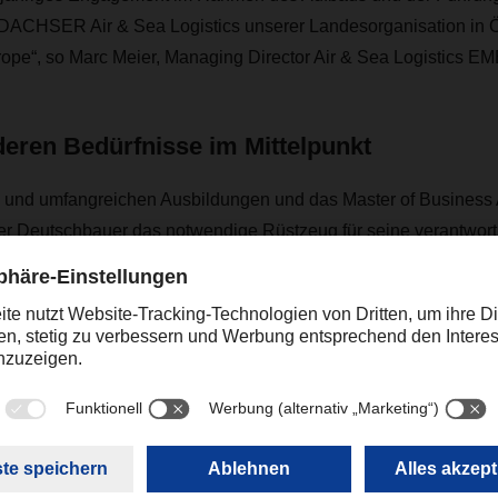
DACHSER Air & Sea Logistics unserer Landesorganisation in Ö
ope“, so Marc Meier, Managing Director Air & Sea Logistics E
eren Bedürfnisse im Mittelpunkt
n und umfangreichen Ausbildungen und das Master of Business 
r Deutschbauer das notwendige Rüstzeug für seine verantwortu
deren Bedürfnisse in den Mittelpunkt zu stellen, dabei deren L
ogistiklösungen nachhaltig zu optimieren und österreichischer 
acht zu sein, darauf lege ich den Fokus. Dabei darf man aber ni
e business“ und umso wichtiger sind mir die Menschen dahinter.
 heute und in Zukunft der Schlüssel zum Erfolg“, fügt Peter Deu