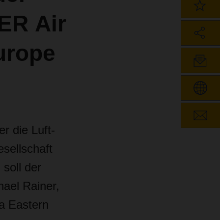
ER Air
urope
r die Luft-
sellschaft
soll der
hael Rainer,
a Eastern