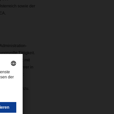
sterreich sowie der
MEA.
Administration-
ngsvolle Tätigkeit.
ogistikbilanz mit
Qualitätsführer in
cht vergessen:
 Unsere
tschbauer hinzu.