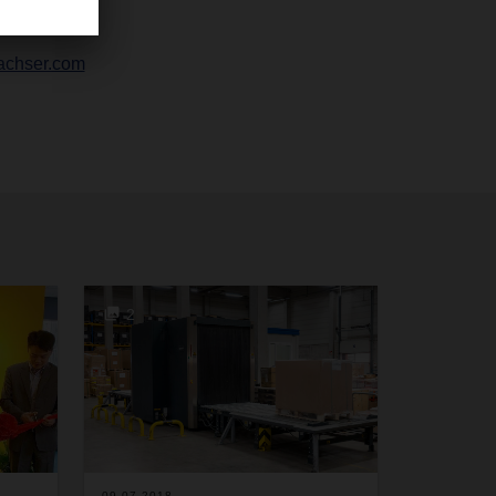
achser.com
2
09.07.2018