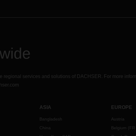
dwide
r the regional services and solutions of DACHSER. For more in
hser.com
ASIA
EUROPE
Bangladesh
Austria
China
Belgium
(
FR