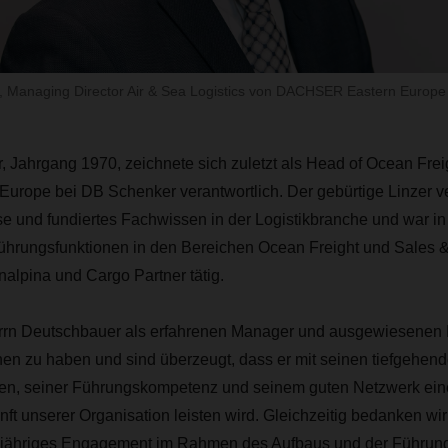
, Managing Director Air & Sea Logistics von DACHSER Eastern Europe 
 Jahrgang 1970, zeichnete sich zuletzt als Head of Ocean Freigh
urope bei DB Schenker verantwortlich. Der gebürtige Linzer ve
se und fundiertes Fachwissen in der Logistikbranche und war in
ührungsfunktionen in den Bereichen Ocean Freight und Sales &
alpina und Cargo Partner tätig.
errn Deutschbauer als erfahrenen Manager und ausgewiesenen 
zu haben und sind überzeugt, dass er mit seinen tiefgehen
n, seiner Führungskompetenz und seinem guten Netzwerk eine
unft unserer Organisation leisten wird. Gleichzeitig bedanken wi
ngjähriges Engagement im Rahmen des Aufbaus und der Führun