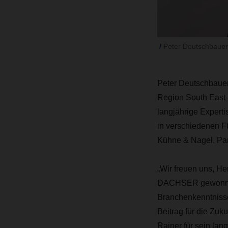
Peter Deutschbauer
Peter Deutschbauer,
Region South East E
langjährige Experti
in verschiedenen F
Kühne & Nagel, Pan
„Wir freuen uns, H
DACHSER gewonnen 
Branchenkenntnisse
Beitrag für die Zuk
Rainer für sein la