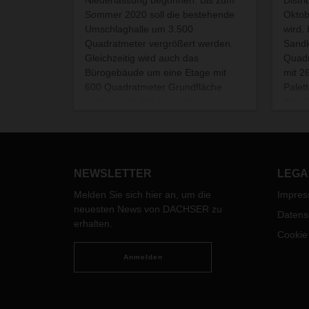
Sommer 2020 soll die bestehende
Oktob
Umschlaghalle um 3.500
wird.
Quadratmeter vergrößert werden.
Sandk
Gleichzeitig wird auch das
Quadr
Bürogebäude um eine Etage mit
mit 2
600 Quadratmeter Grundfläche
Palet
aufgestockt. Die Investitionssumme
Bürof
liegt bei rund 9,5 Millionen Euro.
Quadr
NEWSLETTER
LEGA
Melden Sie sich hier an, um die
Impre
neuesten News von DACHSER zu
Datens
erhalten.
Cookie
Anmelden