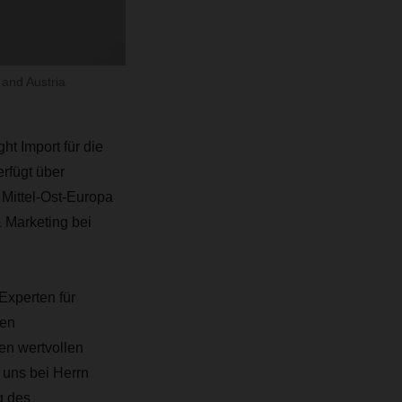
and Austria
t Import für die
rfügt über
 Mittel-Ost-Europa
 Marketing bei
Experten für
den
n wertvollen
r uns bei Herrn
g des