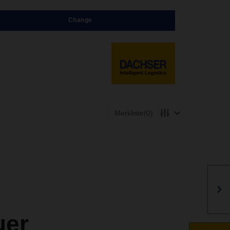
Change
Merkliste
(0)
uer