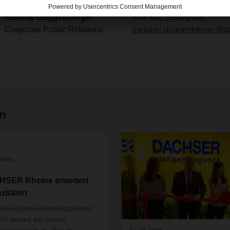
Kontakt
Melanie Guggenberger
+49 831 5916-1422
Corporate Public Relations
melanie.guggenberger@d
en
.2020
SER Rheine erweitert
zitäten
 dem Unternehmensstandort
eht derzeit ein neues
ibutionszentrum, das im
31.10.2019