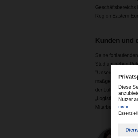
Geschäftsbereichs 
Region Eastern Eur
Kunden und d
Seine fortlaufende
Studium geben Pete
"Unsere Kunden und 
maßgeschneiderten L
der Luft- und Seefr
„Logistics is peopl
Mitarbeitenden sind