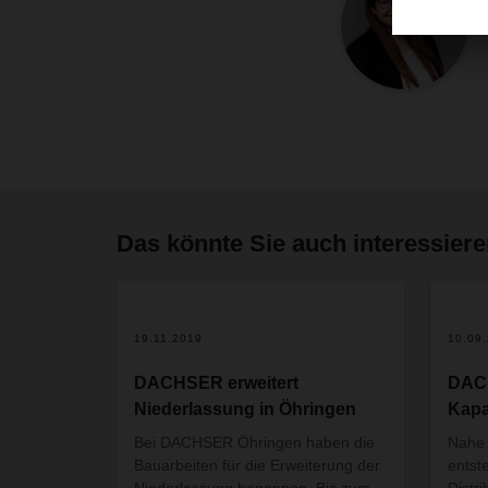
Das könnte Sie auch interessier
19.11.2019
10.09
DACHSER erweitert
DACH
Niederlassung in Öhringen
Kapa
Bei DACHSER Öhringen haben die
Nahe
Bauarbeiten für die Erweiterung der
entst
Niederlassung begonnen. Bis zum
Distr