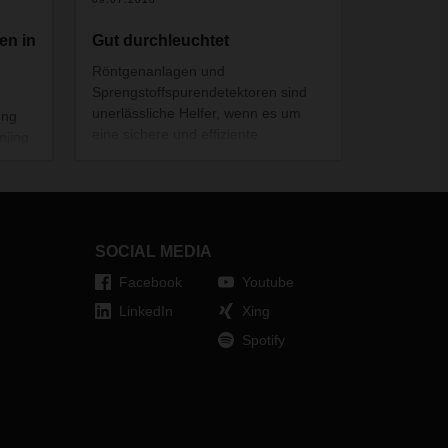
en in
Gut durchleuchtet
Röntgenanlagen und
Sprengstoffspurendetektoren sind
unerlässliche Helfer, wenn es um
ung
eine sichere und effiziente
njing
Luftfracht-Lieferkette geht. Bei
 die
DACHSER kontrollieren,
durchleuchten und analysieren die
durch
Kontrollgeräte die Fracht auf ihrem
Weg bis in den Flugzeugbauch.
SOCIAL MEDIA
Facebook
Youtube
LinkedIn
Xing
Spotify