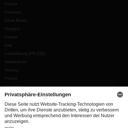
France
Germany
Great Britain
Hungary
Ireland
Italy
Luxembourg
(
FR
DE
)
Netherlands
Norway
Poland
Portugal
Romania
Slovakia
Spain
Sweden