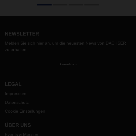
Die Logistik hatte Selina Hipp beim Thema Karriereplanung
zunächst gar nicht auf dem Zettel. Genauso wenig die
chemische Industrie. Doch nun verbindet sie beruflich beide
Branchen als Business Development Manager Switzerland
DACHSER Chem Logistics.
NEWSLETTER
Melden Sie sich hier an, um die neuesten News von DACHSER
zu erhalten.
Anmelden
LEGAL
Impressum
Datenschutz
Cookie Einstellungen
ÜBER UNS
Events & Messen