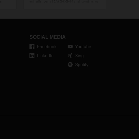
on
mithilfe von DACHSER auf weiteres
es
Wachstum ein. Und auf den Brexit.
endig
Ein neues Lager erleichtert den
efert
Umgang mit der Herausforderung.
r-
SOCIAL MEDIA
r
Facebook
Youtube
LinkedIn
Xing
Spotify