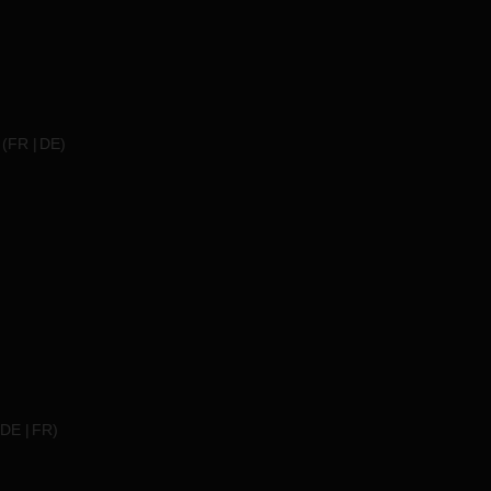
(
FR
DE
)
DE
FR
)