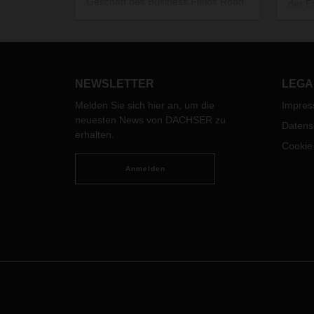
Geschäft des Business Fields Road
der E
Logistics mit seinen Business Lines
Vertr
European Logistics und Food
Logis
Logistics. Ein Gespräch über
in Mi
Erfahrungen, Netzwerkkompetenz
wurde
und seine persönlichen Ziele.
neue
NEWSLETTER
LEGA
Europ
Melden Sie sich hier an, um die
Impre
DACH
neuesten News von DACHSER zu
Regio
Datens
erhalten.
Cookie
Anmelden