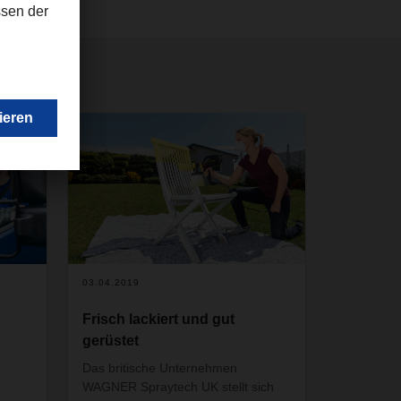
03.04.2019
Frisch lackiert und gut
gerüstet
Das britische Unternehmen
WAGNER Spraytech UK stellt sich