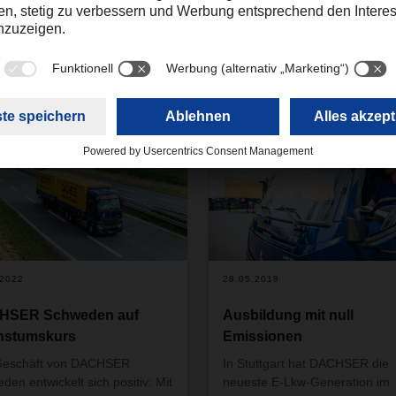
en
2
.2022
28.05.2018
HSER Schweden auf
Ausbildung mit null
hstumskurs
Emissionen
Geschäft von DACHSER
In Stuttgart hat DACHSER die
den entwickelt sich positiv: Mit
neueste E-Lkw-Generation im