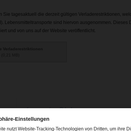
 Sie tagesaktuell die derzeit gültigen Verladerestriktionen, wel
d). Lebensmitteltransporte sind hiervon ausgenommen. Dieses
ert und von uns auf der Website veröffentlicht.
e Verladerestriktionen
(0,21 MB)
ing
online.promotions@dachser.com