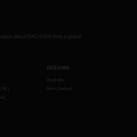
formation about DACHSER from a global
OCEANIA
Australia
NL
)
New Zealand
lic