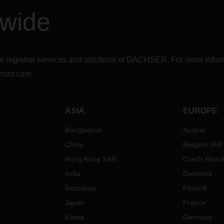
dwide
r the regional services and solutions of DACHSER. For more in
hser.com
ASIA
EUROPE
Bangladesh
Austria
China
Belgium
(
FR
Hong Kong SAR
Czech Repub
India
Denmark
Indonesia
Finland
Japan
France
Korea
Germany