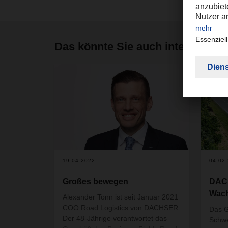
Das könnte Sie auch interessier
19.04.2022
04.02
Großes bewegen
DAC
Wac
Alexander Tonn ist seit Januar 2021
COO Road Logistics von DACHSER.
Das 
Der 48-Jährige verantwortet das
Schwe