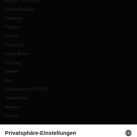
Belgium
(
FR
NL
)
Czech Republic
Denmark
Finland
France
Germany
Great Britain
Hungary
Ireland
Italy
Luxembourg
(
FR
DE
)
Netherlands
Norway
Poland
Portugal
Romania