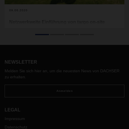
09.06.2020
Netzwerkweite Einführung von targo on-site
Im Zuge des Covid-19 verlagern sich Vertriebskanäle. Der
stationäre Handel unterliegt starken Einschränkungen und
Konsumenten weichen zunehmend auf den Online Handel
aus. Hierdurch erlangt die Thematik B2C auch für
DACHSER immer größer werdende Relevanz. Mit dem
Produkt targo on-site
bieten wir ein ganzheitliches
NEWSLETTER
Servicekonzept für den B2C-Versand bis zur Bordsteinkante.
Melden Sie sich hier an, um die neuesten News von DACHSER
Im Zuge der erhöhten Nachfrage von B2C-Sendungen in
zu erhalten.
den letzten Wochen, wird targo on-site daher für das
gesamte Netzwerk von DACHSER European Logistics zum
01.07.2020 eingeführt.
Anmelden
LEGAL
Impressum
Datenschutz