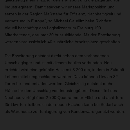
gleichzeitig mehr Platz für den Transport und die Lagerung von
Industriegütern. Damit stärken wir unsere Marktposition und
setzen in der Region Maßstäbe für Effizienz, Nachhaltigkeit und
Vernetzung in Europa“, so Michael Gaudlitz beim Richtfest.
Aktuell beschäftigt das Logistikzentrum Freiburg 190
Mitarbeitende, darunter 30 Auszubildende. Mit der Erweiterung
werden voraussichtlich 40 zusätzliche Arbeitsplätze geschaffen.
Die Erweiterung entsteht direkt neben dem vorhandenen
Umschlaglager und ist mit diesem baulich verbunden. Neu
errichtet wird eine gekühlte Halle mit 3.200 qm, in dem in Zukunft
Lebensmittel umgeschlagen werden. Dazu können Lkw an 32
Toren be- und entladen werden. Gleichzeitig entsteht mehr
Fläche für den Umschlag von Industriegütern. Dieser Teil des
Neubaus verfügt über 2.700 Quadratmeter Fläche und acht Tore
für Lkw. Ein Teilbereich der neuen Flächen kann bei Bedarf auch
als Warehouse zur Einlagerung von Kundenware genutzt werden.