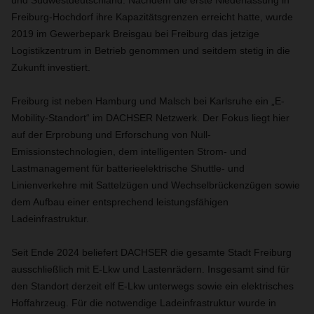
und Südwestdeutschland. Nachdem die erste Niederlassung in
Freiburg-Hochdorf ihre Kapazitätsgrenzen erreicht hatte, wurde
2019 im Gewerbepark Breisgau bei Freiburg das jetzige
Logistikzentrum in Betrieb genommen und seitdem stetig in die
Zukunft investiert.
Freiburg ist neben Hamburg und Malsch bei Karlsruhe ein „E-
Mobility-Standort“ im DACHSER Netzwerk. Der Fokus liegt hier
auf der Erprobung und Erforschung von Null-
Emissionstechnologien, dem intelligenten Strom- und
Lastmanagement für batterieelektrische Shuttle- und
Linienverkehre mit Sattelzügen und Wechselbrückenzügen sowie
dem Aufbau einer entsprechend leistungsfähigen
Ladeinfrastruktur.
Seit Ende 2024 beliefert DACHSER die gesamte Stadt Freiburg
ausschließlich mit E-Lkw und Lastenrädern. Insgesamt sind für
den Standort derzeit elf E-Lkw unterwegs sowie ein elektrisches
Hoffahrzeug. Für die notwendige Ladeinfrastruktur wurde in