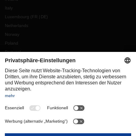
Italy
Luxembourg
(
FR
DE
)
Netherlands
Norway
Poland
Portugal
Romania
Slovakia
Spain
Sweden
Switzerland
(
DE
FR
)
Turkey
OCEANIA
Australia