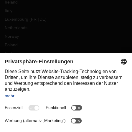
Ireland
Italy
Luxembourg
(
FR
DE
)
Netherlands
Norway
Poland
Portugal
Romania
Slovakia
Spain
Sweden
Switzerland
(
DE
FR
)
Turkey
OCEANIA
Australia