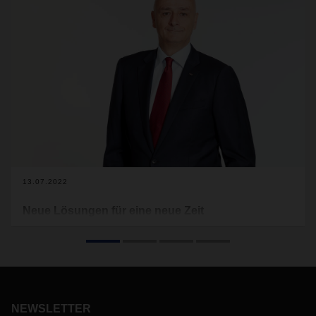
13.07.2022
Neue Lösungen für eine neue Zeit
Edoardo Podestà, Jahrgang 1962, ist seit Oktober 2019
Chief Operations Officer (COO) des Geschäftsfelds Air &
Sea Logistics. In Personalunion leitet er die Business Unit
ASL Asia Pacific, an deren Spitze er seit acht Jahren steht.
Ein Gespräch über weltweite Logistik in stürmischen Zeiten.
NEWSLETTER