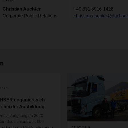
Kontakt
Christian Auchter
+49 831 5916-1426
Corporate Public Relations
christian.auchter@dachse
en
.2020
SER engagiert sich
er bei der Ausbildung
usbildungsbeginn 2020
eten deutschlandweit 600
bildende und 25 Studierende
28.02.2019