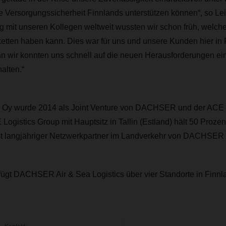
ie Versorgungssicherheit Finnlands unterstützen können“, so Lei
g mit unseren Kollegen weltweit wussten wir schon früh, welch
rketten haben kann. Dies war für uns und unsere Kunden hier in
n wir konnten uns schnell auf die neuen Herausforderungen ein
halten.“
y wurde 2014 als Joint Venture von DACHSER und der ACE L
Logistics Group mit Hauptsitz in Tallin (Estland) hält 50 Prozen
ist langjähriger Netzwerkpartner im Landverkehr von DACHSER 
fügt DACHSER Air & Sea Logistics über vier Standorte in Finnl