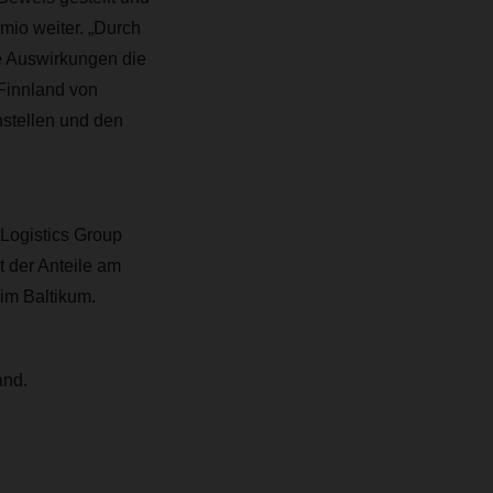
mio weiter. „Durch
e Auswirkungen die
 Finnland von
stellen und den
ogistics Group
t der Anteile am
im Baltikum.
and.