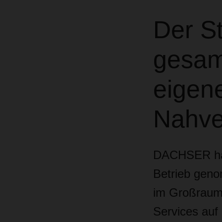
Der St
gesam
eigen
Nahve
DACHSER
h
Betrieb geno
im Großraum H
Services auf