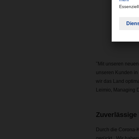
Q
d
e
Tu
"Mit unseren neuen
unseren Kunden in 
wir das Land optim
Leimio, Managing D
Zuverlässige
Durch die Corona-Kr
gerückt. „Wir haben