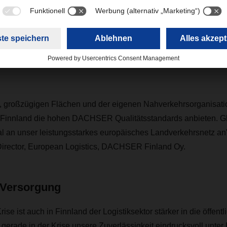
ualitätsstandards anbieten. Gleichzeitig bi
as Land optimal an unser leistungsstarkes
uropäisches Landverkehrsnetz an.”
omas Leimio, Managing Director, European Logistics, DACHS
, großzügigen Flächen und der eigenen Nahverkehrsorganisati
Finnland die hohen DACHSER Qualitätsstandards anbieten. Gl
al an unser leistungsstarkes europäisches Landverkehrsnetz an
irector, European Logistics, DACHSER Finland Oy.
 Versorgung
ise ist auch in Finnland der Logistiksektor stärker in die öffe
 gerade in der Krise unsere Zuverlässigkeit eindrucksvoll unter