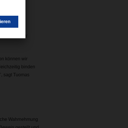
nden wir
ER Finland Oy
on können wir
eichzeitig binden
", sagt Tuomas
ntliche Wahrnehmung
 Beweis gestellt und