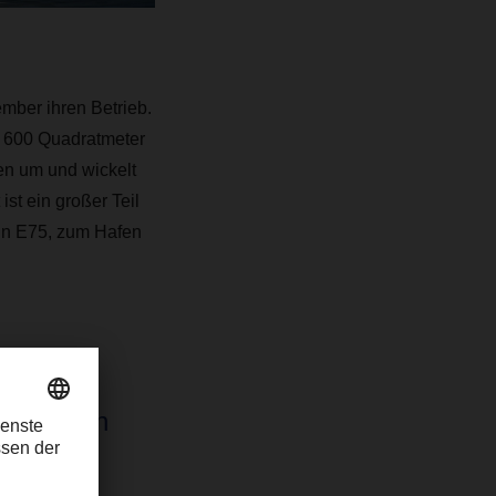
ber ihren Betrieb.
d 600 Quadratmeter
en um und wickelt
st ein großer Teil
hn E75, zum Hafen
nd der
r unseren