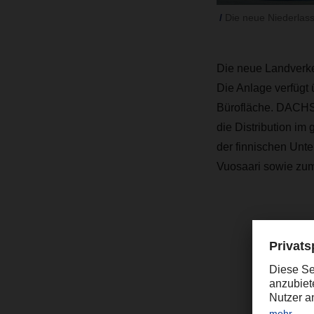
Die neue Niederlass
Die neue Landverke
Die Anlage verfügt
Bürofläche. DACHSE
die Distribution im
der finnischen Unt
Vuosaari sowie zum
“
e
K