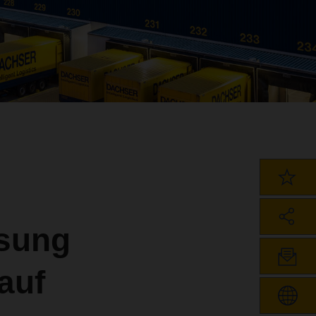
sung
auf