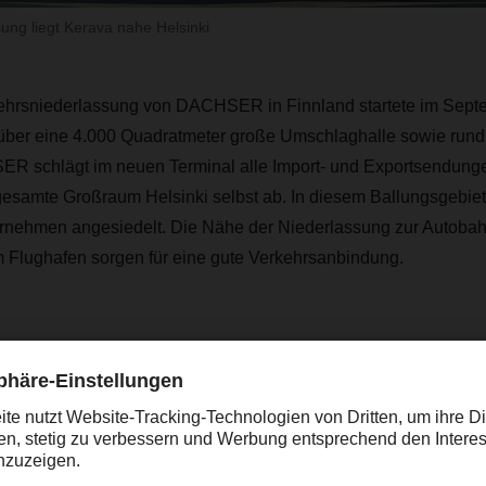
ung liegt Kerava nahe Helsinki
hrsniederlassung von DACHSER in Finnland startete im Septem
 über eine 4.000 Quadratmeter große Umschlaghalle sowie run
R schlägt im neuen Terminal alle Import- und Exportsendung
 gesamte Großraum Helsinki selbst ab. In diesem Ballungsgebiet i
ernehmen angesiedelt. Die Nähe der Niederlassung zur Autoba
 Flughafen sorgen für eine gute Verkehrsanbindung.
Mit unseren neuen, großzügigen Flächen u
igenen Nahverkehrsorganisation können wi
unden in Finnland die hohen DACHSER