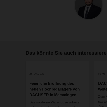
Das könnte Sie auch interessier
26.06.2023
08.09
Feierliche Eröffnung des
DACH
neuen Hochregallagers von
weit
DACHSER in Memmingen
Zum A
start
Das moderne Warehouse arbeitet
Auszu