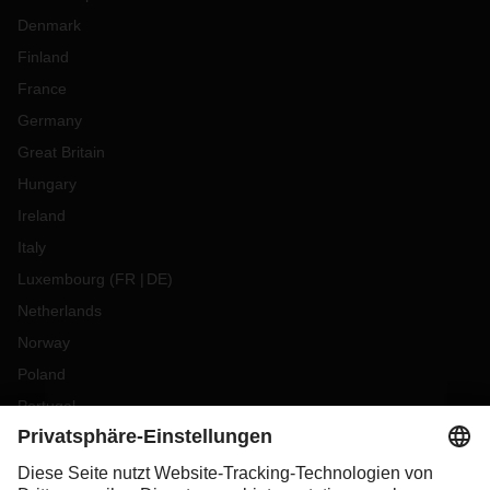
Denmark
Finland
France
Germany
Great Britain
Hungary
Ireland
Italy
Luxembourg
(
FR
DE
)
Netherlands
Norway
Poland
Portugal
Romania
Slovakia