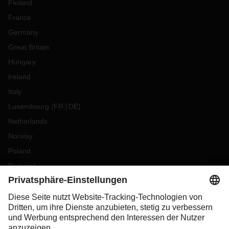
Finland
France
Germany
Great Britain
Hungary
Ireland
Italy
Luxembourg
(
FR
DE
)
Netherlands
Norway
Poland
Portugal
Romania
Slovakia
Spain
Sweden