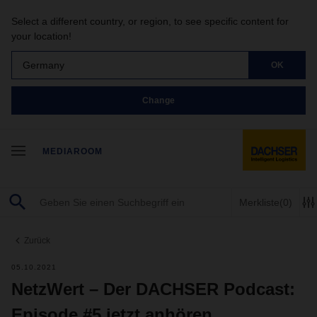
Select a different country, or region, to see specific content for
your location!
Germany
OK
Change
MEDIAROOM
Merkliste
(0)
Zurück
05.10.2021
NetzWert – Der DACHSER Podcast:
Episode #5 jetzt anhören