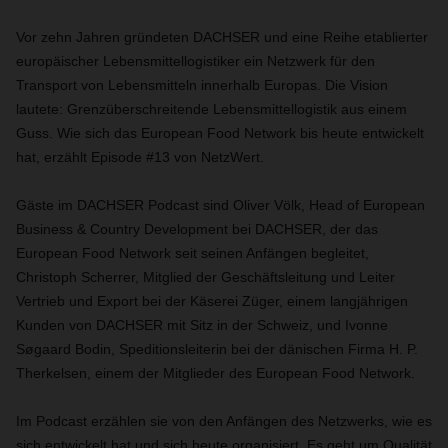
Vor zehn Jahren gründeten DACHSER und eine Reihe etablierter
europäischer Lebensmittellogistiker ein Netzwerk für den
Transport von Lebensmitteln innerhalb Europas. Die Vision
lautete: Grenzüberschreitende Lebensmittellogistik aus einem
Guss. Wie sich das European Food Network bis heute entwickelt
hat, erzählt Episode #13 von NetzWert.
Gäste im DACHSER Podcast sind Oliver Völk, Head of European
Business & Country Development bei DACHSER, der das
European Food Network seit seinen Anfängen begleitet,
Christoph Scherrer, Mitglied der Geschäftsleitung und Leiter
Vertrieb und Export bei der Käserei Züger, einem langjährigen
Kunden von DACHSER mit Sitz in der Schweiz, und Ivonne
Søgaard Bodin, Speditionsleiterin bei der dänischen Firma H. P.
Therkelsen, einem der Mitglieder des European Food Network.
Im Podcast erzählen sie von den Anfängen des Netzwerks, wie es
sich entwickelt hat und sich heute organisiert. Es geht um Qualität