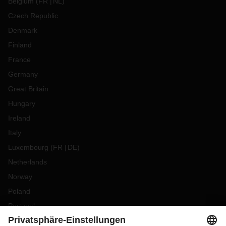
Belgium
(
FR
NL
)
Czech Republic
Denmark
Finland
France
Germany
Great Britain
Hungary
Ireland
Italy
Luxembourg
(
FR
DE
)
Netherlands
Norway
Poland
Portugal
Romania