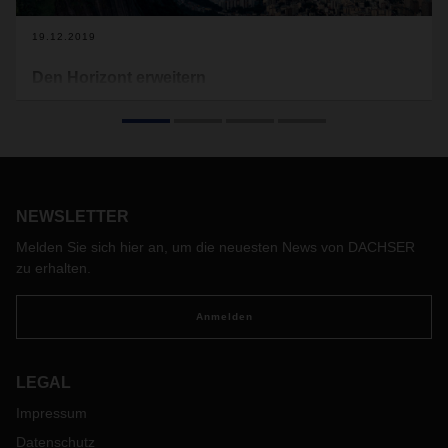
19.12.2019
Den Horizont erweitern
Als größte Volkswirtschaft Lateinamerikas ist Brasilien
Taktgeber der Region. DACHSER ist hier seit nunmehr zehn
Jahren mit einer eigenen Landesgesellschaft vertreten und
baut Brücken zu den Märkten der ganzen Welt.
NEWSLETTER
Melden Sie sich hier an, um die neuesten News von DACHSER
zu erhalten.
Anmelden
LEGAL
Impressum
Datenschutz