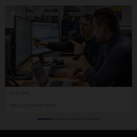
2
19.07.2023
Alles auf einen Blick
Im Nahverkehr ist der Pulsschlag der Logistik besonders
spürbar. Um hier den Überblick wahren und die Abläufe
optimal steuern zu können, hat DACHSER in Europa eine
neue Software an den Start gebracht: Short Distance