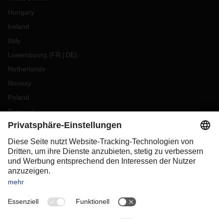
Hungary
Ireland
Italy
Luxembourg
(
FR
DE
)
Netherlands
Norway
Poland
Portugal
Romania
Slovakia
Spain
Sweden
Switzerland
(
DE
FR
)
Turkey