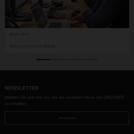
19.07.2023
Alles auf einen Blick
Im Nahverkehr ist der Pulsschlag der Logistik besonders
spürbar. Um hier den Überblick wahren und die Abläufe
optimal steuern zu können, hat DACHSER in Europa eine
neue Software an den Start gebracht: Short Distance
Planning. Die Geschichte eines Systemwandels.
NEWSLETTER
Melden Sie sich hier an, um die neuesten News von DACHSER
zu erhalten.
Anmelden