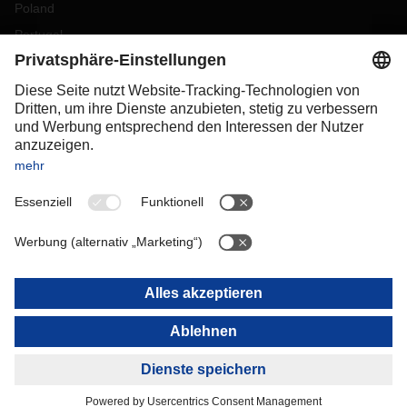
Poland
Portugal
Romania
Slovakia
Spain
Sweden
Switzerland
(
DE
FR
)
Turkey
OCEANIA
Australia
New Zealand