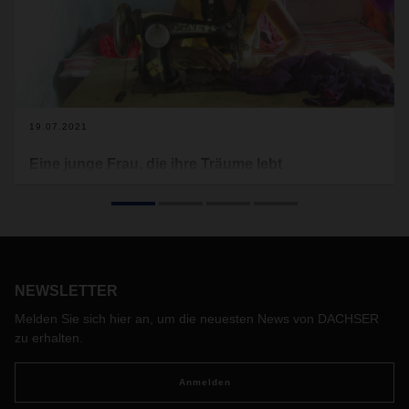
19.07.2021
Eine junge Frau, die ihre Träume lebt
Bereits vor 16 Jahren startete DACHSER die
Zusammenarbeit mit dem internationalen Kinderhilfswerk
terre des hommes. Kinderrechte, Zugang zu Bildung und die
Förderung von Nachhaltigkeit und Umweltschutz sind
wichtige Bestandteile der Kooperation. Anjali aus dem
indischen Bundesstaat Uttar Pradesh hat durch das
NEWSLETTER
Engagement die Chance auf ein besseres Leben
Melden Sie sich hier an, um die neuesten News von DACHSER
bekommen.
zu erhalten.
Anmelden