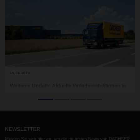
15.04.2020
Weiteres Update: Aktuelle Verladerestriktionen in
Europa aufgrund von Covid-19
Im Folgenden finden Sie tagesaktuell die derzeit gültigen
Verladerestriktionen, welche für Europa gelten (s.
Download). Lebensmitteltransporte sind hiervon
ausgenommen. Dieses Dokument wird regelmäßig
NEWSLETTER
aktualisiert und von uns auf der Website veröffentlicht.
Melden Sie sich hier an, um die neuesten News von DACHSER