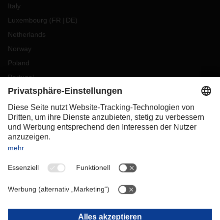
Italy
Luxembourg
(
FR
DE
)
Netherlands
Norway
Poland
Portugal
Romania
Slovakia
Spain
Sweden
Switzerland
(
DE
FR
)
Turkey
OCEANIA
Australia
New Zealand