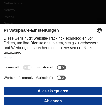
Netherlands
Norway
Poland
Portugal
Romania
Slovakia
Spain
Sweden
Switzerland
(
DE
FR
)
Turkey
OCEANIA
Australia
New Zealand