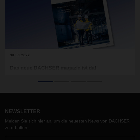
30.03.2022
Das neue DACHSER magazin ist da!
Die Wirtschaft und die Logistik, die Menschen in aller Welt,
wir alle steuern weiterhin durch sehr ungewisse Zeiten. Das
Corona-Virus ist nach wie vor nicht gebändigt, wie
beispielsweise der massive Ausbruch in der internationalen
Handelsdrehscheibe Hongkong aktuell verdeutlichte. Und
die Welt schaut fassungslos ins Herz Europas. In der
NEWSLETTER
Ukraine tobt ein grausamer Krieg, der viele Menschen aus
Melden Sie sich hier an, um die neuesten News von DACHSER
ihrer Heimat vertreibt.
zu erhalten.