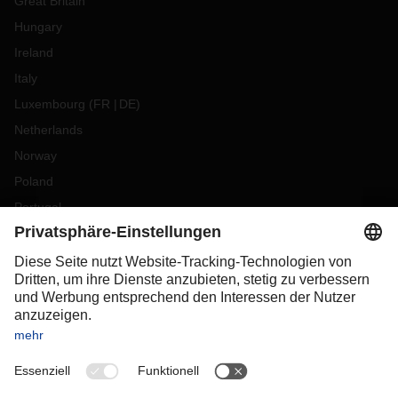
Great Britain
Hungary
Ireland
Italy
Luxembourg
(
FR
DE
)
Netherlands
Norway
Poland
Portugal
Romania
Slovakia
Spain
Sweden
Switzerland
(
DE
FR
)
Turkey