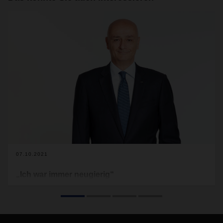
07.10.2021
„Ich war immer neugierig“
Seit Oktober 2019 leitet COO Air & Sea Logistics Edoardo
Podestà das globale Luft- und Seefrachtgeschäft von
DACHSER. Als in Asien lebender Italiener ist er mit vielen
Kulturen vertraut und hat In verschiedenen