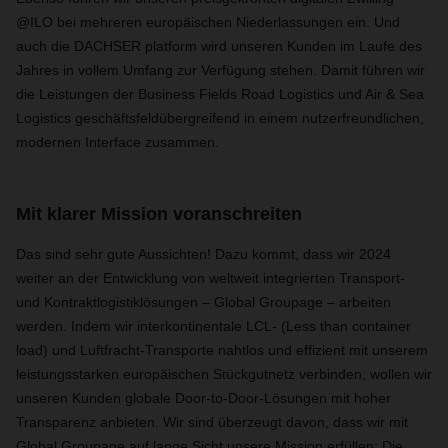
@ILO bei mehreren europäischen Niederlassungen ein. Und
auch die DACHSER platform wird unseren Kunden im Laufe des
Jahres in vollem Umfang zur Verfügung stehen. Damit führen wir
die Leistungen der Business Fields Road Logistics und Air & Sea
Logistics geschäftsfeldübergreifend in einem nutzerfreundlichen,
modernen Interface zusammen.
Mit klarer Mission voranschreiten
Das sind sehr gute Aussichten! Dazu kommt, dass wir 2024
weiter an der Entwicklung von weltweit integrierten Transport-
und Kontraktlogistiklösungen – Global Groupage – arbeiten
werden. Indem wir interkontinentale LCL- (Less than container
load) und Luftfracht-Transporte nahtlos und effizient mit unserem
leistungsstarken europäischen Stückgutnetz verbinden, wollen wir
unseren Kunden globale Door-to-Door-Lösungen mit hoher
Transparenz anbieten. Wir sind überzeugt davon, dass wir mit
Global Groupage auf lange Sicht unsere Mission erfüllen: Die