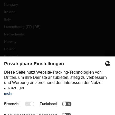
Hungary
Ireland
Italy
Luxembourg
(
FR
DE
)
Netherlands
Norway
Poland
Portugal
Romania
Slovakia
Spain
Sweden
Switzerland
(
DE
FR
)
Turkey
OCEANIA