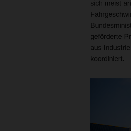
sich meist an
Fahrgeschwin
Bundesminist
geförderte P
aus Industri
koordiniert.