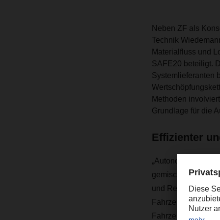
Neben ZF als Konso
Technik Wiedemann 
Materialfluss und Lo
SAFE20 beteiligt. 
Systemlieferanten 
Wertschöpfungskette
Methoden involvier
Grundlage für die 
Effizienter u
„Autonome Fahrzeug
gemischten Verkehr
und Rechnersysteme
Fahrzeuge in einem
Fahrzeugs eingeset