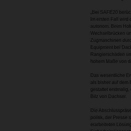
„Bei SAFE20 berück
Im ersten Fall wird
autonom. Beim Hof
Wechselbrücken und
Zugmaschinen durch
Equipment bei Dachs
Rangierschäden und 
hohem Maße von dies
Das wesentliche Er
als bisher auf dem
gestattet erstmalig
Bilz von Dachser.
Die Abschlusspräse
politik, der Presse
erarbeiteten Lösung