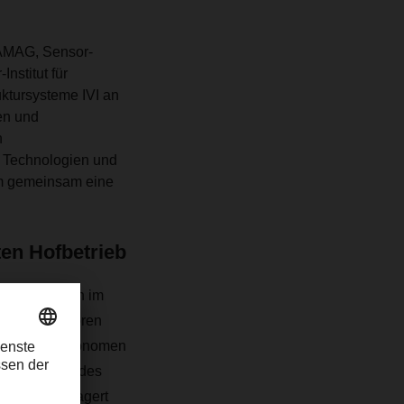
KAMAG, Sensor-
stitut für
ruktursysteme IVI an
en und
n
e Technologien und
um gemeinsam eine
ten Hofbetrieb
irtschaftlich im
kelter Sensoren
ieren die autonomen
e außerhalb des
onzept verlagert