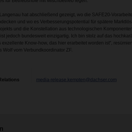
s für Betriebshöfe mit Mischbetrieb legen.
n Langenau hat abschließend gezeigt, wo die SAFE20-Vorarbeite
bdecken und wo es Verbesserungspotential für spätere Marktlös
ojekts und die Konstellation aus technologischen Komponente
ist jedoch bundesweit einzigartig. Ich bin stolz auf das hochkarä
exzellente Know-how, das hier erarbeitet worden ist“, resümie
as Wolf vom Verbundkoordinator ZF.
Relations
media-release.kempten@dachser.com
en