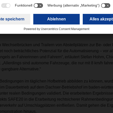
srüstung in die hofseitige Infrastruktur. Dadurch können die Inv
so weit reduziert werden, dass ein wirtschaftlicher und gleichze
entren überhaupt in greifbare Nähe rückt“, erklärt Dr. Christian 
der ZF-Nutzfahrzeug-Division.
 Wechselbrücken und Trailern von Abstellplätzen zur Be- oder 
t noch beträchtliches Potenzial für die Automatisierung – vor a
ngels an Fahrerinnen und Fahrern“, erläutert Stefan Hohm, Ch
. „Allerdings sind autonome Fahrzeuge, die nur mit 8 km/h fahren
e gangbare Alternative.“
edingungen im täglichen Hofbetrieb abbilden zu können, wur
 im Dauerbetrieb auf dem Dachser-Betriebshof im baden-württ
ter realen Bedingungen validiert. Die erarbeiteten Ergebnisse
kts SAFE20 in die Erarbeitung rechtsicherer Rahmenbedingun
terverkehr auf Umschlagplätzen einfließen. Damit gehen die Er
emonstration hinaus.