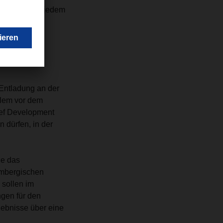
estitionen in jedem
itig sicherer
Brenneke,
Entladung an der
llem vor dem
ief Development
 dürfen, in der
de das
embergischen
 sollen im
gen für den
gebnisse über eine