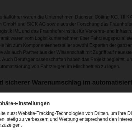
rtialführer waren die Unternehmen Dachser, Götting KG, TII 
GmbH und SICK AG sowie aus der Forschung das Fraunhofer-In
gistik IML und das Fraunhofer-Institut für Verkehrs- und Infrast
Damit waren vom Logistikunternehmen über Fahrzeugspezialist
bis hin zum Komponentenhersteller sowohl Experten der ganze
 als auch Partner aus der Wissenschaft mit Zugriff auf neuest
t. Auch Berufsgenossenschaften haben das Projekt begleitet, 
Automatisierung von Fahrzeugen im Mischbetrieb zu legen.
nd sicherer Warenumschlag im automatisier
e müssen bei allen Wetter- und Randbedingungen sicher und w
 betrieben werden können. Dazu sind eine Vielzahl hochentwic
 notwendig, die jedes Fahrzeug an Bord haben müsste. Oper
 definierten Umfeld, können technologisch auch Sensorsystem
zt werden. Das bei SAFE20 entstandene neuartige Sicherheitsk