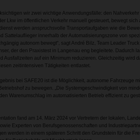
sichtigen wir zwei wichtige Anwendungsfälle: den Nahverkehr 
 der Lkw im öffentlichen Verkehr manuell gesteuert, bewegt sich
dienst werden anspruchsvolle Transportaufgaben wie die Bew
 Sattelauflieger innerhalb der Automatisierungszone von spezi
gängig autonom bewegt“, sagt André Bilz, Team Leader Truck
er, der den Praxistest in Langenau eng begleitete. Dadurch la
Ausfallzeiten auf ein Minimum reduzieren. Gleichzeitig wird d
en zeitintensiven Tätigkeiten entlastet.
gebnis bei SAFE20 ist die Möglichkeit, autonome Fahrzeuge 
 Betriebshof zu bewegen. „Die Systemgeschwindigkeit von mind
, den Warenumschlag im automatisierten Betrieb effizient zu gest
ntation fand am 14. März 2024 vor Vertretern der lokalen, Lan
 sowie Experten von Berufsgenossenschaften und Industriepartner
en werden in einem späteren Schritt den Grundstein für die Fr