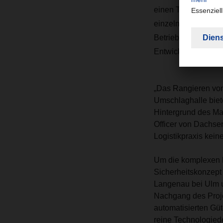
einen Teil dieser Au
einzelnen Fahrzeug 
Betrieb in Logistikz
Entwicklungsleiter 
„Das Rangieren von
Umschlaghalle biete
Hintergrund des Ma
Officer von Dachser
Logistikpraxis kein
Um die komplexen B
Sicherheitskonzept
Langenau bei Ulm un
Nachgang des Proje
automatisierten Gü
reine Technologied