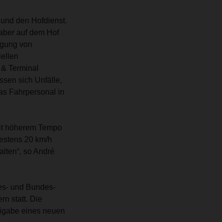
und den Hofdienst.
 aber auf dem Hof
egung von
ellen
 & Terminal
ssen sich Unfälle,
as Fahrpersonal in
mit höherem Tempo
estens 20 km/h
alten“, so André
des- und Bundes-
n statt. Die
eigabe eines neuen