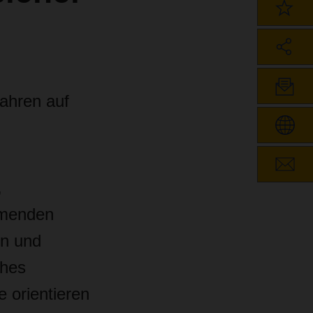
ahren auf
,
mmenden
en und
ches
 orientieren