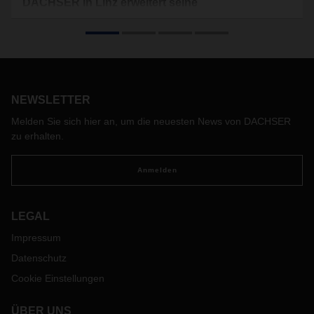
DACHSER in Linz erweitert seine
Warehousekapazitäten
Der Logistikdienstleister DACHSER hat Ende November in
Hörsching bei Linz die Erweiterung seines Warehouses
abgeschlossen. Das Unternehmen investierte rund 4,3
Millionen Euro in den Ausbau seiner Logistikkapazitäten. Die
NEWSLETTER
weitere Lager- und Logistikfläche hat eine Grundfläche von
fast 6.000 Quadratmetern und bietet zu den bisherigen
Melden Sie sich hier an, um die neuesten News von DACHSER
20.000 zusätzliche 10.500 Palettenstellplätze.
zu erhalten.
Anmelden
LEGAL
Impressum
Datenschutz
Cookie Einstellungen
ÜBER UNS