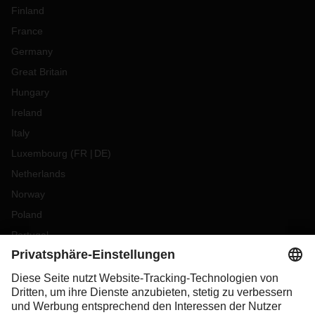
Finland
France
Germany
Great Britain
Hungary
Ireland
Italy
Luxembourg
(
FR
DE
)
Netherlands
Norway
Poland
Portugal
Romania
Slovakia
Spain