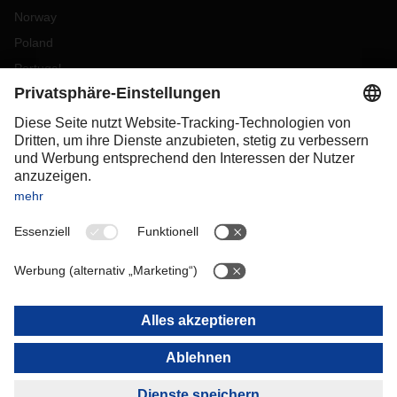
Norway
Poland
Portugal
Romania
Slovakia
Spain
Sweden
Switzerland
(
DE
FR
)
Turkey
OCEANIA
Australia
New Zealand