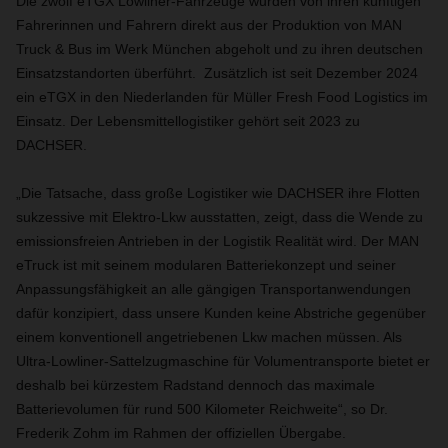
Die zwölf eTGX Lowliner-Fahrzeuge wurden von ihren künftigen
Fahrerinnen und Fahrern direkt aus der Produktion von MAN
Truck & Bus im Werk München abgeholt und zu ihren deutschen
Einsatzstandorten überführt. Zusätzlich ist seit Dezember 2024
ein eTGX in den Niederlanden für Müller Fresh Food Logistics im
Einsatz. Der Lebensmittellogistiker gehört seit 2023 zu
DACHSER.
„Die Tatsache, dass große Logistiker wie DACHSER ihre Flotten
sukzessive mit Elektro-Lkw ausstatten, zeigt, dass die Wende zu
emissionsfreien Antrieben in der Logistik Realität wird. Der MAN
eTruck ist mit seinem modularen Batteriekonzept und seiner
Anpassungsfähigkeit an alle gängigen Transportanwendungen
dafür konzipiert, dass unsere Kunden keine Abstriche gegenüber
einem konventionell angetriebenen Lkw machen müssen. Als
Ultra-Lowliner-Sattelzugmaschine für Volumentransporte bietet er
deshalb bei kürzestem Radstand dennoch das maximale
Batterievolumen für rund 500 Kilometer Reichweite“, so Dr.
Frederik Zohm im Rahmen der offiziellen Übergabe.