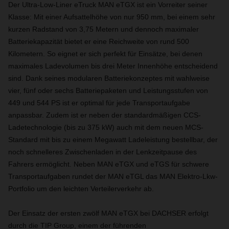
Der Ultra-Low-Liner eTruck MAN eTGX ist ein Vorreiter seiner
Klasse: Mit einer Aufsattelhöhe von nur 950 mm, bei einem sehr
kurzen Radstand von 3,75 Metern und dennoch maximaler
Batteriekapazität bietet er eine Reichweite von rund 500
Kilometern. So eignet er sich perfekt für Einsätze, bei denen
maximales Ladevolumen bis drei Meter Innenhöhe entscheidend
sind. Dank seines modularen Batteriekonzeptes mit wahlweise
vier, fünf oder sechs Batteriepaketen und Leistungsstufen von
449 und 544 PS ist er optimal für jede Transportaufgabe
anpassbar. Zudem ist er neben der standardmäßigen CCS-
Ladetechnologie (bis zu 375 kW) auch mit dem neuen MCS-
Standard mit bis zu einem Megawatt Ladeleistung bestellbar, der
noch schnelleres Zwischenladen in der Lenkzeitpause des
Fahrers ermöglicht. Neben MAN eTGX und eTGS für schwere
Transportaufgaben rundet der MAN eTGL das MAN Elektro-Lkw-
Portfolio um den leichten Verteilerverkehr ab.
Der Einsatz der ersten zwölf MAN eTGX bei DACHSER erfolgt
durch die TIP Group, einem der führenden