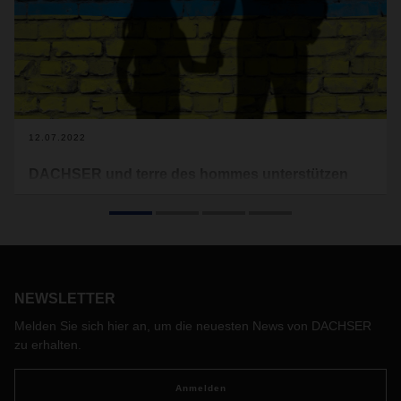
12.07.2022
DACHSER und terre des hommes unterstützen
Familien in der Ukraine
Das gemeinsame Projekt der langjährigen Partner startet im
August 2022 in den ukrainischen Städten Charkiv, Dnipro,
Liwiw und Uzhorod. Kinder, Jugendliche und ihre
Angehörigen erhalten therapeutische Hilfe bei der
Bewältigung von kriegsbedingten Traumata.
NEWSLETTER
Melden Sie sich hier an, um die neuesten News von DACHSER
zu erhalten.
Anmelden