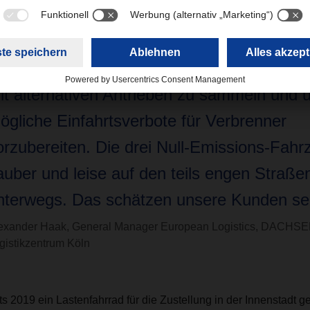
Der Start von DACHSER Emission-Free Deli
n Köln ist ein wichtiger Meilenstein, um Er
it alternativen Antrieben zu sammeln und 
ögliche Einfahrtsverbote für Verbrenner
orzubereiten. Die drei Null-Emissions-Fahr
auber und leise auf den teils engen Straße
nterwegs. Das schätzen unsere Kunden seh
exander Haak, General Manager European Logistics, DACHS
gistikzentrum Köln
ts 2019 ein Lastenfahrrad für die Zustellung in der Innenstadt ge