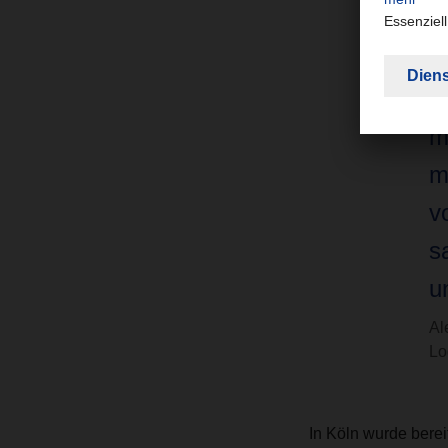
“
i
m
m
v
s
u
Al
Lo
In Köln wurde berei