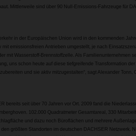
ebaut. Mittlerweile sind über 90 Null-Emissions-Fahrzeuge für
erkehr in der Europäischen Union wird in den kommenden Jah
w mit emissionsfreien Antrieben umgestellt, je nach Einsatzszen
oder mit Wasserstoff-Brennstoffzelle. Als Familienunternehmen se
ng, uns schon heute auf diese tiefgreifende Transformation der
zubereiten und sie aktiv mitzugestalten“, sagt Alexander Tonn
 bereits seit über 70 Jahren vor Ort. 2009 fand die Niederlassu
mberghoven. 102.000 Quadratmeter Gesamtareal, 330 Mitarbeit
lagfläche und dazu noch Büroflächen und mehrere Außenlager
den größten Standorten im deutschen DACHSER Netzwerk. 