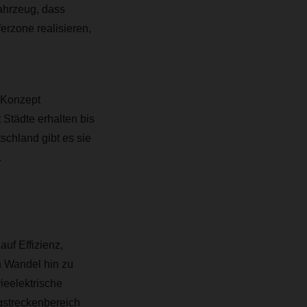
Fahrzeug, dass
rzone realisieren,
 Konzept
Städte erhalten bis
schland gibt es sie
.
uf Effizienz,
n Wandel hin zu
ieelektrische
ngstreckenbereich