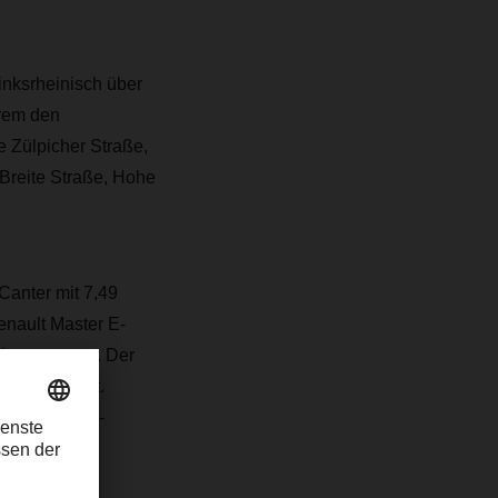
inksrheinisch über
erem den
e Zülpicher Straße,
Breite Straße, Hohe
anter mit 7,49
enault Master E-
dt unterwegs. Der
 gut geeignet.
sung in Köln-