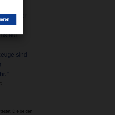
very hier
fahrungen
uns auf
zeuge sind
n
r.”
ER
testet. Die beiden