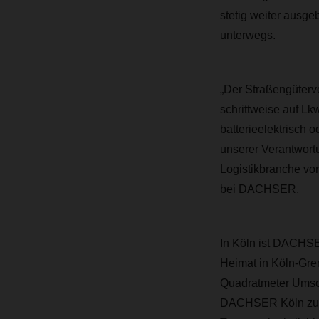
stetig weiter ausg
unterwegs.
„Der Straßengüterv
schrittweise auf Lk
batterieelektrisch 
unserer Verantwortu
Logistikbranche vor
bei DACHSER.
In Köln ist DACHSER
Heimat in Köln-Gre
Quadratmeter Umsch
DACHSER Köln zu 