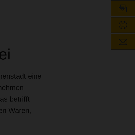
ei
nenstadt eine
ernehmen
s betrifft
ten Waren,