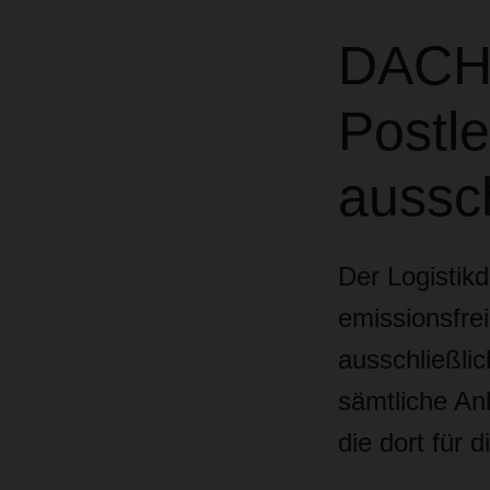
DACHS
Postle
aussch
Der Logistik
emissionsfrei
ausschließlic
sämtliche An
die dort für 