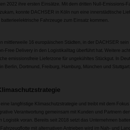
ten 2022 ihre ersten Einsätze. Mit dem dritten Null-Emissions-
ukam, konnte DACHSER in Köln nun eine innerstädtische Liefe
 batterieelektrische Fahrzeuge zum Einsatz kommen.
von mittlerweile 16 europäischen Städten, in der DACHSER sein
ee Delivery in den Logistikalltag überführt hat. Weitere acht 
he emissionsfreie Lieferzone für ungekühltes Stückgut. In Deut
in Berlin, Dortmund, Freiburg, Hamburg, München und Stuttgart
Klimaschutzstrategie
ne langfristige Klimaschutzstrategie und treibt mit dem Fokus a
egrative Verantwortung gemeinsam mit Kunden und Partnern de
n Logistik voran. Bereits seit 2018 setzt das Unternehmen batter
Fahrzeugflotte mit alternativen Antrieben wird im Nah- und La