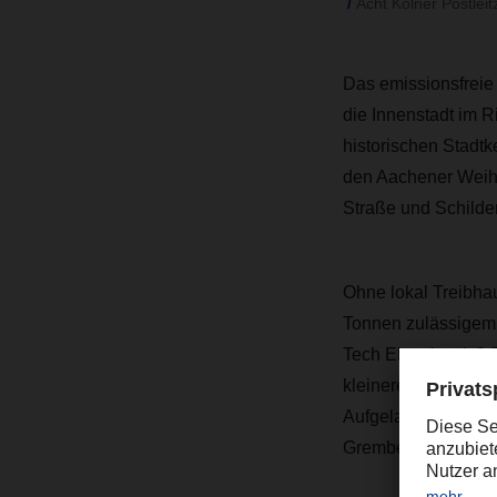
Acht Kölner Postleit
Das emissionsfreie
die Innenstadt im R
historischen Stadtk
den Aachener Weihe
Straße und Schilde
Ohne lokal Treibha
Tonnen zulässigem 
Tech Electric mit 3
kleinere Renault Tra
Aufgeladen werden 
Gremberghoven.