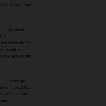
 DACHSER in Europa
ren und Jahrzehnten
ario
hen wir es als Teil
 Transport- und
, COO Road Logistics
ng ihre jetzige
ende, über 13.000
 – damit gehört
Neben