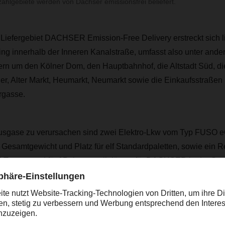
zahlgebiete werden von Dachser emissionsfrei beliefert.
 Liefergebiet DACHSER Emission-Free Delivery erstreckt sich l
ing innerhalb der Inneren Kanalstraße, umfasst also unter and
ern um den Kölner Dom, den Hauptbahnhof, die Altstadt Süd, di
r, Alter Markt, Heumarkt, Neumarkt sowie die Einkaufsstraßen 
rgasse.
usgase zu verursachen sind zwei Elektro-Lkw vom Typ FUSO eC
Gesamtgewicht und Platz für elf Standardpaletten, sowie ein R
,5 Tonnen und fünf Palettenstellplätzen für DACHSER in der Sta
nsporter ist gerade für die engen Straßen in der Kölner Altstadt
die drei Fahrzeuge mit Grünstrom an der DACHSER Niederlas