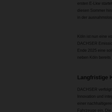
ersten E-Lkw starte
diesen Sommer hinz
in der ausnahmslos
Köln ist nun eine 
DACHSER Emission-Fr
Ende 2025 eine solc
neben Köln bereits 
Langfristige 
DACHSER verfolgt ei
Innovation und int
einer nachhaltigere
Fahrzeuge ein. Die 