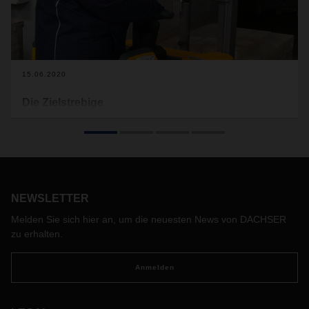
15.06.2020
Die Zielstrebige
Als Maria Levin 2013 ihre Ausbildung bei DACHSER als
Fachkraft für Lagerlogistik begann, war sie die erste
weibliche Auszubildende in diesem Bereich am Standort
Alsdorf. Inzwischen kümmert sie sich als Tutorin selbst um
die Einarbeitung neuer Arbeitskräfte, von denen immer mehr
Frauen sind.
NEWSLETTER
Melden Sie sich hier an, um die neuesten News von DACHSER
zu erhalten.
Anmelden