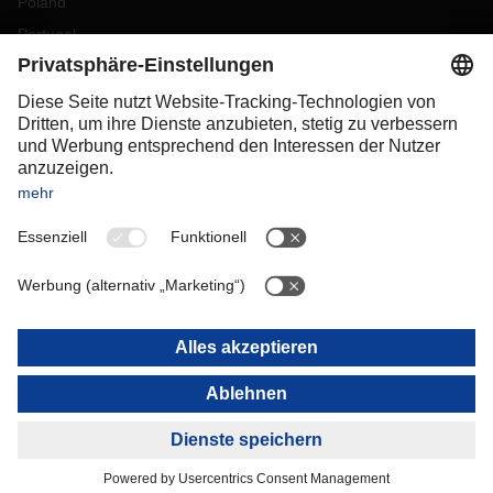
Poland
Portugal
Romania
Slovakia
Spain
Sweden
Switzerland
(
DE
FR
)
Turkey
OCEANIA
Australia
New Zealand