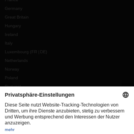
Germany
Great Britain
Hungary
Ireland
Italy
Luxembourg
(
FR
DE
)
Netherlands
Norway
Poland
Portugal
Romania
Slovakia
Spain
Sweden
Switzerland
(
DE
FR
)