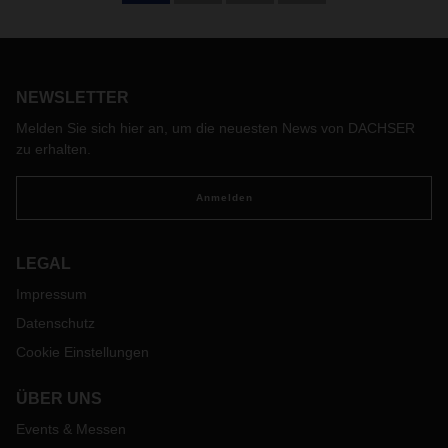
DACHSER investiert in die Niederlassung Willebroek in
Belgien. Im Sommer begann der Ausbau der Umschlaghalle
und die Erweiterung der Parkplätze. Die Bauarbeiten sollen
bis Ende des Jahres abgeschlossen sein.
NEWSLETTER
Melden Sie sich hier an, um die neuesten News von DACHSER
zu erhalten.
Anmelden
LEGAL
Impressum
Datenschutz
Cookie Einstellungen
ÜBER UNS
Events & Messen