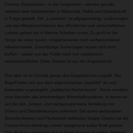
Corona. Dazwischen – in der Gegenwart – werden gerade
weltweit viele Gewissheiten in Wirtschaft, Politik und Gesellschaft
in Frage gestellt. Der „Lockdown“ ist allgegenwärtig. Lockerungen
und das Wiederhochfahren des öffentlichen und wirtschaftlichen
Lebens gehen nur in kleinen Schritten voran. Zu groß ist die
Sorge vor einer neuen, möglicherweise noch verheerenderen
Infektionswelle. Zuverlässige Vorhersagen lassen sich nicht
treffen – weder von der Politik noch von medizinisch-
wissenschaftlicher Seite. Gewiss ist nur die Ungewissheit.
Das aber ist im Grunde genau das Gegenteil von Logistik. Der
Begriff leitet sich aus dem altgriechischen „logistikē“ ab und
bedeutete ursprünglich „praktische Rechenkunst“. Heute versteht
man darunter alle arbeitsteiligen Wirtschaftssysteme, in denen es
auf die zeit-, kosten- und mengenoptimierte Verteilung von
Gütern und Dienstleistungen ankommt. Die damit verbundene
Berechenbarkeit und Planbarkeit weltweiter Supply Chains hat die
Corona-Krise allerdings zuletzt weitgehend außer Kraft gesetzt.
Und die Krise entwickelt sich äußerst dynamisch weiter. Weltweit