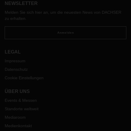
Schwerlasttransport durch den brasilianischen Bundesstaat
NEWSLETTER
São Paulo, dann im Containerschiff nach Mexiko, wo
Melden Sie sich hier an, um die neuesten News von DACHSER
schließlich wieder der Lkw bis zur Produktionsstätte in
zu erhalten.
Zentralmexiko übernahm.
Anmelden
LEGAL
Impressum
Datenschutz
Cookie Einstellungen
ÜBER UNS
Events & Messen
Standorte weltweit
Mediaroom
Medienkontakt