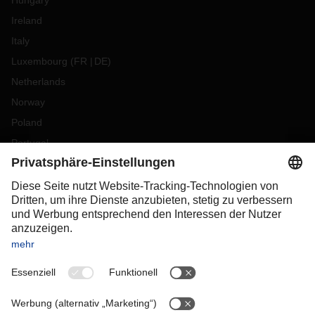
Hungary
Ireland
Italy
Luxembourg
(
FR
DE
)
Netherlands
Norway
Poland
Portugal
Romania
Slovakia
Spain
Sweden
Switzerland
(
DE
FR
)
Turkey
OCEANIA