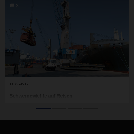
3
23.07.2020
Schwergewichte auf Reisen
138 Tonnen von Brasilien nach Mexiko – DACHSER Air &
Sea Logistics organisierte den Transport einer übergroßen
Maschine für die Automobilproduktion. Die Maschine wurde
dazu in 14 Teile zerlegt, das größte Stück – ein Kompressor
–wog allein 125 Tonnen. Erst ging es erst per