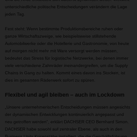
unterschiedliche politische Entscheidungen verändern die Lage
jeden Tag.
Fest steht: Wenn bestimmte Produktionsbereiche ruhen oder
ganze Wirtschaftszweige, wie beispielsweise stillstehende
Automobilwerke oder die Hotellerie und Gastronomie, von heute
auf morgen nicht mehr mit Ware versorgt werden müssen,
bedeutet das Stress für logistische Netzwerke, bei denen immer
viele verschiedene Zahnräder ineinandergreifen, um die Supply
Chains in Gang zu halten. Kommt eines davon ins Stocken, ist
dies im gesamten Räderwerk sofort zu spüren.
Flexibel und agil bleiben – auch im Lockdown
„Unsere unternehmerischen Entscheidungen müssen angesichts
der dynamischen Entwicklungen kontinuierlich angepasst und
neu getroffen werden“, erklärt DACHSER CEO Bernhard Simon.
DACHSER habe sowohl auf zentraler Ebene, als auch in den
Business Units Krisenstäbe installiert, die die Geschäftsführung