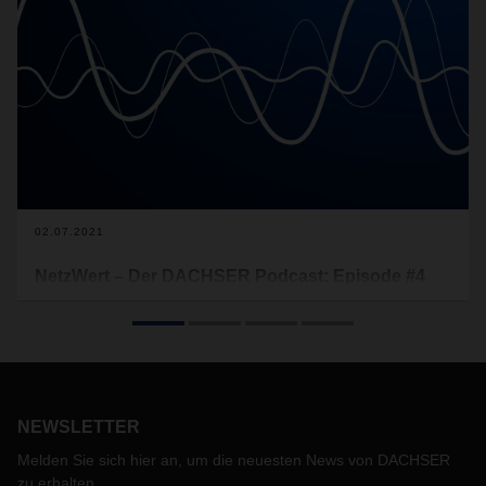
02.07.2021
NetzWert – Der DACHSER Podcast: Episode #4
jetzt on air
Die vierte Ausgabe des DACHSER Podcasts NetzWert wirft
einen Blick auf DACHSER Road Logistics.
NEWSLETTER
Melden Sie sich hier an, um die neuesten News von DACHSER
zu erhalten.