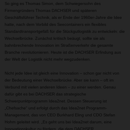
So ging es Thomas Simon, dem Schwiegersohn des
Firmengründers Thomas DACHSER und späteren
Geschäftsführer Technik, als er Ende der 1960er-Jahre die Idee
hatte, nach dem Vorbild des Seecontainers ein flexibles
Standardtransportgefäß für die Stückgutlogistik zu entwickeln: die
Wechselbrücke. Zunächst kritisch beäugt, sollte sie als
bahnbrechende Innovation im Straßenverkehr die gesamte
Branche revolutionieren. Heute ist die DACHSER Erfindung aus
der Welt der Logistik nicht mehr wegzudenken.
Nicht jede Idee ist gleich eine Innovation – schon gar nicht von
der Bedeutung einer Wechselbrücke. Aber sie kann – oft im
Verbund mit vielen anderen Ideen – zu einer werden. Genau
dafür gibt es bei DACHSER das strategische
Schwerpunktprogramm Idea2net. Dessen Steuerung ist
„Chefsache“ und erfolgt durch das Idea2net Programm-
Management, das von CEO Burkhard Eling und CDO Stefan
Hohm geleitet wird. „Es geht uns bei Idea2net darum, eine
Innovationskultur zu fördern, die dem DACHSER