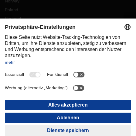
Norway
Poland
Portugal
Romania
Slovakia
Spain
Sweden
Switzerland
(
DE
FR
)
Turkey
OCEANIA
Australia
New Zealand