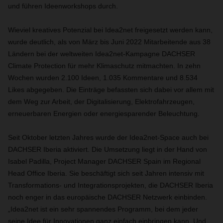
und führen Ideenworkshops durch.
Wieviel kreatives Potenzial bei Idea2net freigesetzt werden kann,
wurde deutlich, als von März bis Juni 2022 Mitarbeitende aus 38
Ländern bei der weltweiten Idea2net-Kampagne DACHSER
Climate Protection für mehr Klimaschutz mitmachten. In zehn
Wochen wurden 2.100 Ideen, 1.035 Kommentare und 8.534
Likes abgegeben. Die Einträge befassten sich dabei vor allem mit
dem Weg zur Arbeit, der Digitalisierung, Elektrofahrzeugen,
erneuerbaren Energien oder energiesparender Beleuchtung.
Seit Oktober letzten Jahres wurde der Idea2net-Space auch bei
DACHSER Iberia aktiviert. Die Umsetzung liegt in der Hand von
Isabel Padilla, Project Manager DACHSER Spain im Regional
Head Office Iberia. Sie beschäftigt sich seit Jahren intensiv mit
Transformations- und Integrationsprojekten, die DACHSER Iberia
noch enger in das europäische DACHSER Netzwerk einbinden.
„Idea2net ist ein sehr spannendes Programm, bei dem jeder
seine Idee für Innovationen ganz einfach einbringen kann. Und