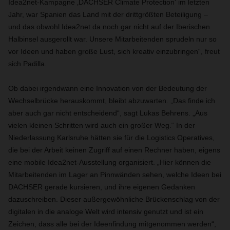
Idea2net-Kampagne ‚DACHSER Climate Protection‘ im letzten
Jahr, war Spanien das Land mit der drittgrößten Beteiligung –
und das obwohl Idea2net da noch gar nicht auf der Iberischen
Halbinsel ausgerollt war. Unsere Mitarbeitenden sprudeln nur so
vor Ideen und haben große Lust, sich kreativ einzubringen“, freut
sich Padilla.
Ob dabei irgendwann eine Innovation von der Bedeutung der
Wechselbrücke herauskommt, bleibt abzuwarten. „Das finde ich
aber auch gar nicht entscheidend“, sagt Lukas Behrens. „Aus
vielen kleinen Schritten wird auch ein großer Weg.“ In der
Niederlassung Karlsruhe hätten sie für die Logistics Operatives,
die bei der Arbeit keinen Zugriff auf einen Rechner haben, eigens
eine mobile Idea2net-Ausstellung organisiert. „Hier können die
Mitarbeitenden im Lager an Pinnwänden sehen, welche Ideen bei
DACHSER gerade kursieren, und ihre eigenen Gedanken
dazuschreiben. Dieser außergewöhnliche Brückenschlag von der
digitalen in die analoge Welt wird intensiv genutzt und ist ein
Zeichen, dass alle bei der Ideenfindung mitgenommen werden“,