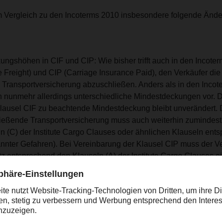
im Vergleich zu den Incoterms 2010 insbesondere folgende Änd
ungshöhen in CIF und CIP:
Wie bisher trifft auch in den Incot
 Freight)
und CIP (Carriage Insurance Paid), den Verkäufer die 
 Transportversicherung abzuschließen. Anders als in den Inco
n nunmehr allerdings unterschiedliche Mindestdeckungen vor.
D
lausel CIF zu beachtende Mindestdeckung bleibt unverändert. 
ießende Transportversicherung muss auch weiterhin zumindes
 (C) der Institute Cargo Clauses oder ähnlichen Klauseln ent
nnter Gefahren).
Bei Vereinbarung der Klausel CIP muss der V
z entsprechend den Klauseln (A) der Institute Cargo Clauses ei
ei Verwendung der Klausel CIF als auch der Klausel CIP steht
rei, eine abweichende Versicherungsdeckung zu vereinbaren.
itsbezogener Anforderungen:
Sicherheitsbezogene Anforderun
 wurden nunmehr in die Regeln A 4 und A 7 jeder Incoterms 202
n Bezug auf die weiteren Incoterms Klauseln ist auch hier zu b