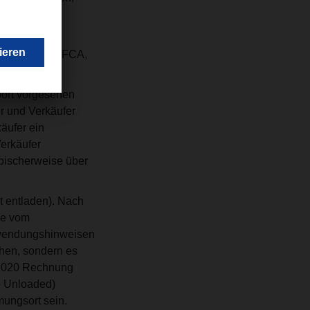
en, und nicht
ortmitteln in FCA,
aid (DDP).
port vorgesehen
er und Verkäufer
äufer ein
erkäufer
ypischerweise über
 entladen).
Nach
se vom
Anwendungshinweisen
ehen, sondern es
 2020 Rechnung
e Unloaded)
mungsort sein.