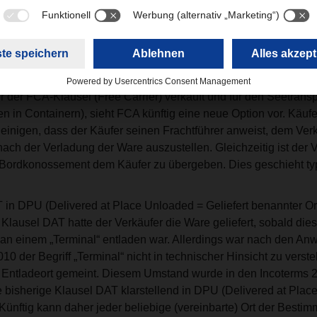
 Klauseln unmittelbar nur für die Parteien des Kaufvertrags gelt
örderungsvertrages sind.
 beinhalten Regelungen für die Beförderung mit eigenen Transp
(DAP), Delivery at Place Unloaded (DPU), und Delivered Duty P
r der FCA-Klausel (Free Carrier) verkauft und für den Seetrans
n in Containern), sieht FCA künftig eine neue Option vor. Käuf
einigen, dass der Käufer seinen Frachtführer anweist, dem Verk
ch der Verladung der Ware auszustellen. Gleichzeitig ist der V
es Bordkonossement dem Käufer zu übergeben. Dies geschieht t
 DPU (Delivered at Place Unloaded = Geliefert benannter Ort
Klausel DAT hatte der Verkäufer die Ware geliefert, sobald die
 an einem „Terminal“ entladen war. Allerdings war nach den 
10 der Begriff „Terminal“ nicht in technischer Hinsicht zu verst
e Entladeort gemeint. Diesem Umstand wurde in den Incoterms
e bisherige Klausel DAT klarstellend in DPU (Delivered at Plac
nftig kann daher jeder beliebige (vereinbarte) Ort der Bestim