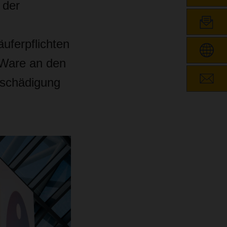
 der
uferpflichten
 Ware an den
eschädigung