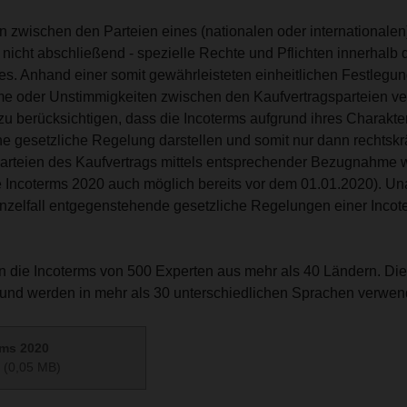
n zwischen den Parteien eines (nationalen oder internationalen
nicht abschließend - spezielle Rechte und Pflichten innerhalb 
es. Anhand einer somit gewährleisteten einheitlichen Festlegun
e oder Unstimmigkeiten zwischen den Kaufvertragsparteien v
 zu berücksichtigen, dass die Incoterms aufgrund ihres Charakt
 gesetzliche Regelung darstellen und somit nur dann rechtskr
arteien des Kaufvertrags mittels entsprechender Bezugnahme w
ie Incoterms 2020 auch möglich bereits vor dem 01.01.2020). 
nzelfall entgegenstehende gesetzliche Regelungen einer Incot
n die Incoterms von
500 Experten
aus mehr als
40 Ländern
.
Die
 und werden in
mehr als 30 unterschiedlichen Sprachen
verwend
rms 2020
(0,05 MB)