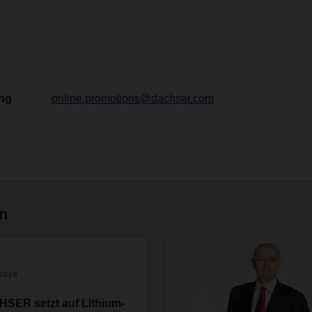
ing
online.promotions@dachser.com
en
.2018
SER setzt auf Lithium-