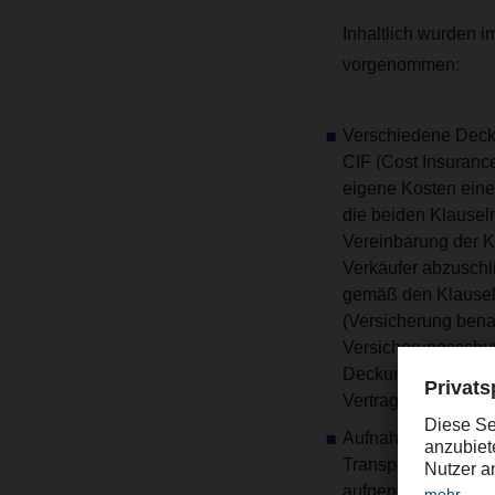
Inhaltlich wurden 
vorgenommen:
Verschiedene Deck
CIF (Cost Insurance
eigene Kosten eine
die beiden Klausel
Vereinbarung der K
Verkäufer abzuschl
gemäß den Klauseln
(Versicherung bena
Versicherungsschut
Deckung).
Sowohl b
Vertragsparteien f
Aufnahme sicherhe
Transport der Ware
aufgenommen. Wie i