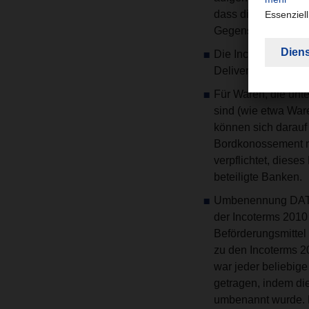
dass die Incoterms-
Gegenstand des Bef
Die Incoterms 2020
Delivery at Place 
Für Waren, die unte
sind (wie etwa Ware
können sich darauf 
Bordkonossement na
verpflichtet, dies
beteiligte Banken.
Umbenennung DAT in
der Incoterms 2010 
Beförderungsmittel
zu den Incoterms 20
war jeder beliebig
getragen, indem di
umbenannt wurde. Kü