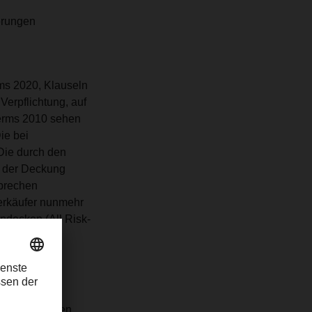
erungen
erms 2020, Klauseln
Verpflichtung, auf
terms 2010 sehen
ie bei
Die durch den
t der Deckung
sprechen
erkäufer nunmehr
ndecken (All Risk-
 es den
gen an den
0 Klausel
erücksichtigen,