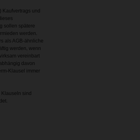
) Kaufvertrags und
dieses
g sollen spätere
ermieden werden.
ers als AGB-ähnliche
äftig werden, wenn
irksam vereinbart
Unabhängig davon
erm-Klausel immer
 Klauseln sind
et.