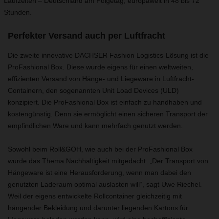
Laufzeiten – Deutschland am Folgetag, europaweit in 48 bis 72
Stunden.
Perfekter Versand auch per Luftfracht
Die zweite innovative DACHSER Fashion Logistics-Lösung ist die
ProFashional Box. Diese wurde eigens für einen weltweiten,
effizienten Versand von Hänge- und Liegeware in Luftfracht-
Containern, den sogenannten Unit Load Devices (ULD)
konzipiert. Die ProFashional Box ist einfach zu handhaben und
kostengünstig. Denn sie ermöglicht einen sicheren Transport der
empfindlichen Ware und kann mehrfach genutzt werden.
Sowohl beim Roll&GOH, wie auch bei der ProFashional Box
wurde das Thema Nachhaltigkeit mitgedacht. „Der Transport von
Hängeware ist eine Herausforderung, wenn man dabei den
genutzten Laderaum optimal auslasten will“, sagt Uwe Riechel.
Weil der eigens entwickelte Rollcontainer gleichzeitig mit
hängender Bekleidung und darunter liegenden Kartons für