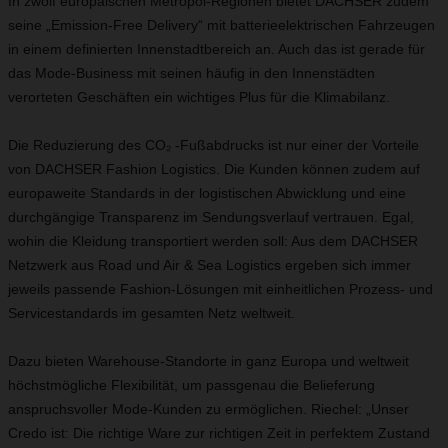
In zwölf europäischen Metropol-Regionen bietet DACHSER zudem
seine „Emission-Free Delivery“ mit batterieelektrischen Fahrzeugen
in einem definierten Innenstadtbereich an. Auch das ist gerade für
das Mode-Business mit seinen häufig in den Innenstädten
verorteten Geschäften ein wichtiges Plus für die Klimabilanz.
Die Reduzierung des CO₂ -Fußabdrucks ist nur einer der Vorteile
von DACHSER Fashion Logistics. Die Kunden können zudem auf
europaweite Standards in der logistischen Abwicklung und eine
durchgängige Transparenz im Sendungsverlauf vertrauen. Egal,
wohin die Kleidung transportiert werden soll: Aus dem DACHSER
Netzwerk aus Road und Air & Sea Logistics ergeben sich immer
jeweils passende Fashion-Lösungen mit einheitlichen Prozess- und
Servicestandards im gesamten Netz weltweit.
Dazu bieten Warehouse-Standorte in ganz Europa und weltweit
höchstmögliche Flexibilität, um passgenau die Belieferung
anspruchsvoller Mode-Kunden zu ermöglichen. Riechel: „Unser
Credo ist: Die richtige Ware zur richtigen Zeit in perfektem Zustand