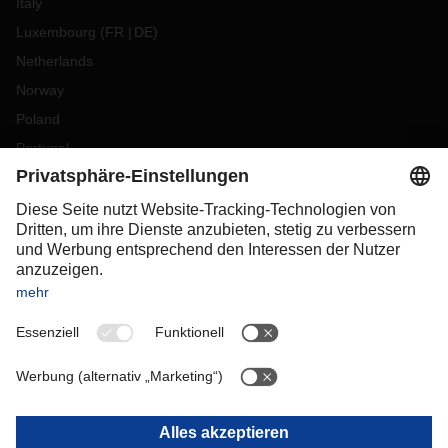
Italy
Luxembourg
(
FR
DE
)
Netherlands
Norway
Poland
Portugal
Romania
Slovakia
Spain
Sweden
Switzerland
(
DE
FR
)
Turkey
OCEANIA
Australia
New Zealand