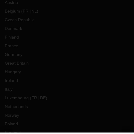
Austria
Belgium
(
FR
NL
)
Czech Republic
Denmark
Finland
France
Germany
Great Britain
Hungary
Ireland
Italy
Luxembourg
(
FR
DE
)
Netherlands
Norway
Poland
Portugal