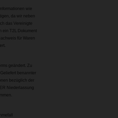
informationen wie
igen, da wir neben
ch das Vereinigte
en ein T2L Dokument
 Nachweis für Waren
ert.
erms geändert. Zu
 Geliefert benannter
onen bezüglich der
SER Niederlassung
timmen.
hmefall