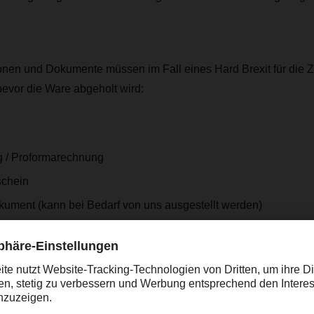
nen und Dokumente müssen im Fall eines Hard Brexit für die Zo
evor die Ware abgeholt wird:
 / Proformarechnung
schein
kument (kann bei Bedarf von uns ausgestellt werden)
te und andere produktspezifische Dokumente, wenn möglich un
icher, dass diese Dokumente die folgenden Informationen enthal
nger mit Kontaktdaten; Importeur, falls abweichend vom Emp