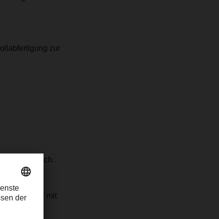
llabfertigung zur
d erforderlich.
ten:
Absender mit
fänger mit