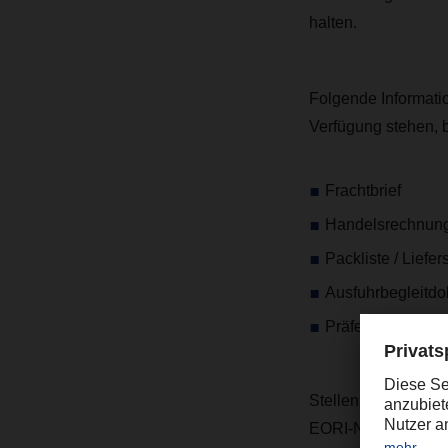
halten.
Folgende Informatio
Verfügung stehen, b
Frachtbrief
Handelsrechnung
Packliste / Liefer
Ausfuhrbegleitdo
Präferenzdokumen
Stellen Sie bitte s
EORI-Nummer; Empfä