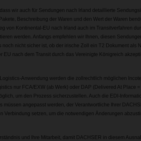
 dass wir auch für Sendungen nach Irland detaillierte Sendungs
 Pakete, Beschreibung der Waren und den Wert der Waren benöt
g von Kontinental-EU nach Irland auch im Transitverfahren dur
rtieren werden. Anfangs empfehlen wir Ihnen, diesen Sendung
 noch nicht sicher ist, ob der irische Zoll ein T2 Dokument als
er EU nach dem Transit durch das Vereinigte Königreich akzepti
eLogistics-Anwendung werden die zollrechtlich möglichen Incot
gistics nur FCA/EXW (ab Werk) oder DAP (
Delivered At Place
=
glich, um den Prozess sicherzustellen. Auch die EDI-Informati
ms müssen angepasst werden, der Verantwortliche Ihrer DACH
n in Verbindung setzen, um die notwendigen Änderungen abzus
Verständnis und Ihre Mitarbeit, damit DACHSER in diesem Ausna