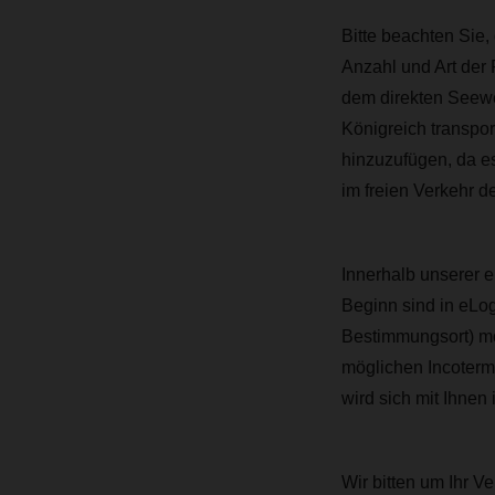
Bitte beachten Sie,
Anzahl und Art der
dem direkten Seewe
Königreich transpo
hinzuzufügen, da es
im freien Verkehr d
Innerhalb unserer 
Beginn sind in eLo
Bestimmungsort)
mö
möglichen Incoter
wird sich mit Ihne
Wir bitten um Ihr 