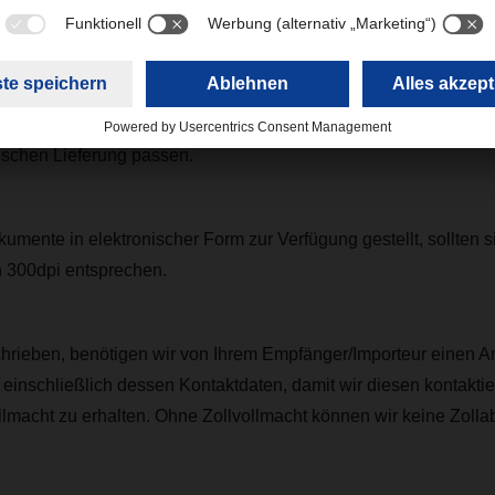
laufender Rechnungsnummer; Incoterms; Anzahl und Art der Pake
 Ursprungsland; Taric-Code; Warenwert; Währung; Brutto-/Nett
e hohe Datenqualität der Informationen - die Dokumente müssen 
ischen Lieferung passen.
mente in elektronischer Form zur Verfügung gestellt, sollten s
n 300dpi entsprechen.
hrieben, benötigen wir von Ihrem Empfänger/Importeur einen An
 einschließlich dessen Kontaktdaten, damit wir diesen kontakti
ollmacht zu erhalten. Ohne Zollvollmacht können wir keine Zolla