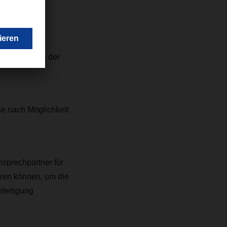
te;
ogewicht.
eindeutig zu der
ie nach Möglichkeit
sprechpartner für
eren können, um die
bfertigung