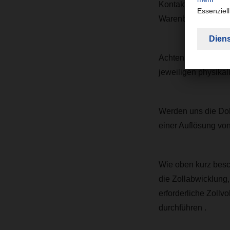
Kontaktdaten; fort
Warenbeschreibung;
Achten Sie auf ein
jeweiligen physikal
Werden uns die Doku
einer Auflösung vo
Wie oben kurz besc
die Zollabwicklung,
erforderliche Zollv
durchführen .