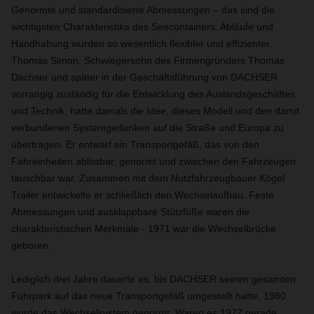
Genormte und standardisierte Abmessungen – das sind die
wichtigsten Charakteristika des Seecontainers. Abläufe und
Handhabung wurden so wesentlich flexibler und effizienter.
Thomas Simon, Schwiegersohn des Firmengründers Thomas
Dachser und später in der Geschäftsführung von DACHSER
vorrangig zuständig für die Entwicklung des Auslandsgeschäftes
und Technik, hatte damals die Idee, dieses Modell und den damit
verbundenen Systemgedanken auf die Straße und Europa zu
übertragen. Er entwarf ein Transportgefäß, das von den
Fahreinheiten ablösbar, genormt und zwischen den Fahrzeugen
tauschbar war. Zusammen mit dem Nutzfahrzeugbauer Kögel
Trailer entwickelte er schließlich den Wechselaufbau. Feste
Abmessungen und ausklappbare Stützfüße waren die
charakteristischen Merkmale - 1971 war die Wechselbrücke
geboren.
Lediglich drei Jahre dauerte es, bis DACHSER seinen gesamten
Fuhrpark auf das neue Transportgefäß umgestellt hatte,
1980
wurde das Wechselsystem genormt. Waren es 1972 gerade