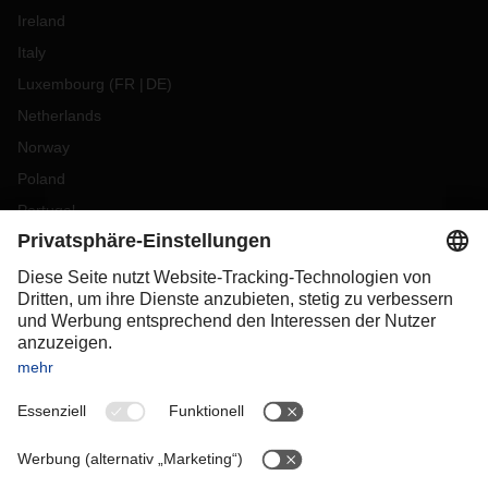
Ireland
Italy
Luxembourg
(
FR
DE
)
Netherlands
Norway
Poland
Portugal
Romania
Slovakia
Spain
Sweden
Switzerland
(
DE
FR
)
Turkey
OCEANIA