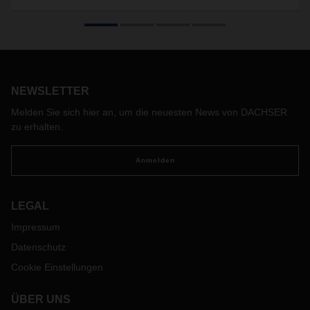
jetzt zum Anhören
In Ausgabe 2 des neuen DACHSER Podcasts NetzWert
dreht sich alles um das Thema Netzwerk.
NEWSLETTER
Melden Sie sich hier an, um die neuesten News von DACHSER
zu erhalten.
Anmelden
LEGAL
Impressum
Datenschutz
Cookie Einstellungen
ÜBER UNS