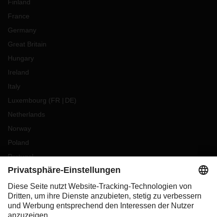
Finland
France
Germany
Great Britain
Hungary
Ireland
Italy
Luxembourg
(
FR
DE
)
Netherlands
Norway
Poland
Portugal
Romania
Slovakia
Spain
Sweden