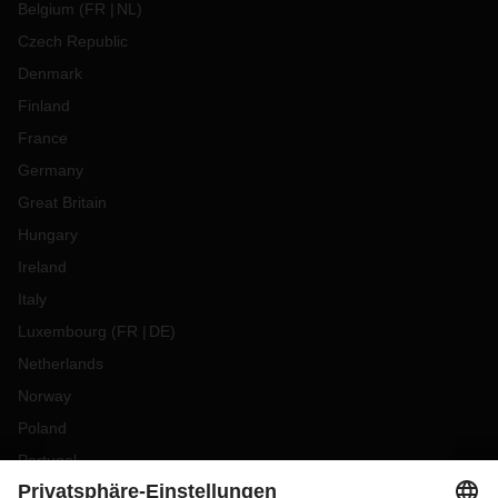
Belgium
(
FR
NL
)
Czech Republic
Denmark
Finland
France
Germany
Great Britain
Hungary
Ireland
Italy
Luxembourg
(
FR
DE
)
Netherlands
Norway
Poland
Portugal
Romania