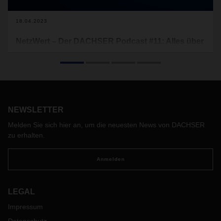
18.04.2023
NetzWert – Der DACHSER Podcast #11: Alles über
Kontraktlogistik
Sie wird auch als Königsdisziplin der Logistik bezeichnet.
Warum das so ist, und wohin sich die Kontraktlogistik in
Zukunft entwickelt, dem gehen wir in der aktuellen Ausgabe
des DACHSER Podcasts auf die Spur.
NEWSLETTER
Melden Sie sich hier an, um die neuesten News von DACHSER
zu erhalten.
Anmelden
LEGAL
Impressum