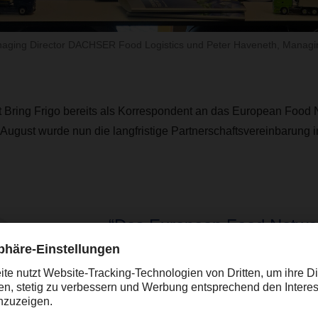
 Managing Director DACHSER Food Logistics und Peter Haveneth, Managin
st Bring Frigo bereits als Korrespondent an das European Food
gust wurde nun die langfristige Partnerschaftsvereinbarung in
“Das European Food Network
Wahl, wenn es um Lebensmit
in Europa geht. Bring Frigo i
ideale Ergänzung“, erklärt Al