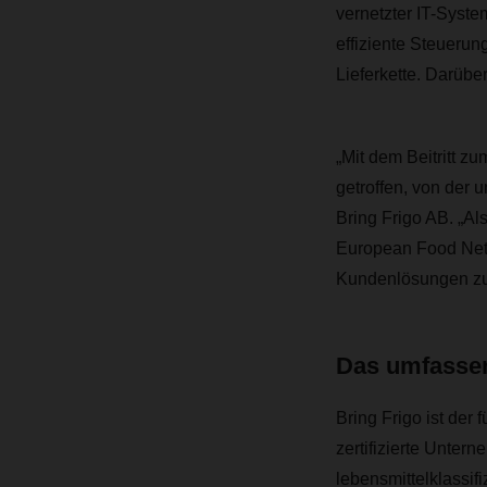
vernetzter IT-Syste
effiziente Steuerun
Lieferkette. Darüber
„Mit dem Beitritt 
getroffen, von der 
Bring Frigo AB. „
Als
European Food Netw
Kundenlösungen zu 
Das umfassen
Bring Frigo ist der
zertifizierte Unter
lebensmittelklassif