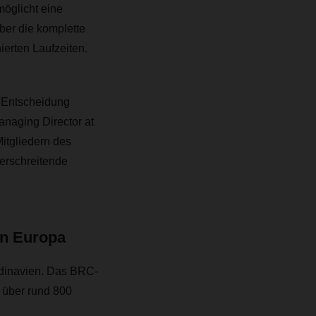
möglicht eine
ber die komplette
ierten Laufzeiten.
e Entscheidung
naging Director at
Mitgliedern des
erschreitende
in Europa
andinavien. Das BRC-
t über rund 800