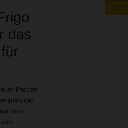
Frigo
ür das
für
neuer Partner
nehmen die
 mit dem
 von