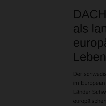
DACHS
als la
europä
Lebens
Der schwedisc
im European 
Länder Schw
europäischen