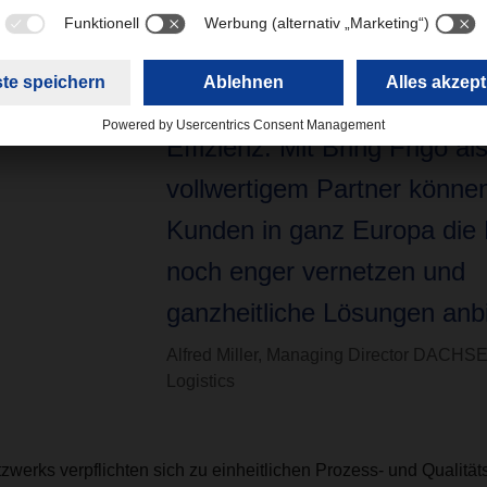
Managing Director, DACH
Logistics. „Was uns verbinde
Streben nach höchster Qual
Effizienz. Mit Bring Frigo al
vollwertigem Partner können
Kunden in ganz Europa die
noch enger vernetzen und
ganzheitliche Lösungen anbi
Alfred Miller, Managing Director DACHS
Logistics
zwerks verpflichten sich zu einheitlichen Prozess- und Qualitä