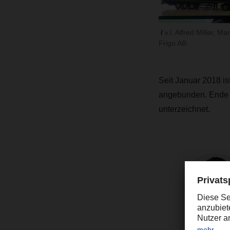
v.l. Alfred Miller,
Frigo AB.
Seit Januar 2018 i
angebunden. Ende Au
unterzeichnet.