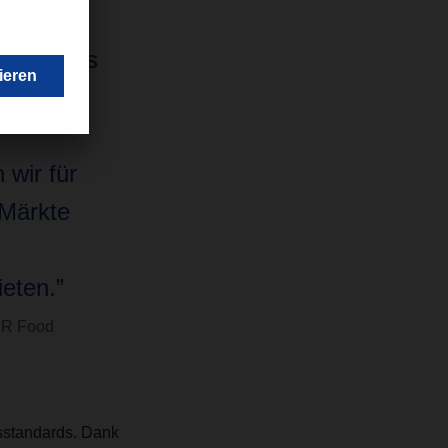
SER Food
t, ist das
ität und
s
 wir für
 Märkte
eten.”
ER Food
tsstandards. Dank