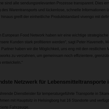
me sind alle sendungsrelevanten Prozesse transparent. Dies er
g des Warentransports und lückenlose, schnelle Informationen ü
 hinaus greift der einheitliche Produktstandard vivengo mit defin
zum European Food Network haben wir eine wichtige strategisch
unsere Kunden stark profitieren werden“, sagt
Peter Haveneth, Ma
 Partner haben wir die Möglichkeit, uns eng mit den restlichen 
orks zu verzahnen, um gemeinsam noch effizientere, grenzüb
entwickeln.“
dste Netzwerk für Lebensmitteltransporte 
 führende Dienstleister für temperaturgeführte Transporte in Sk
nehmen mit Hauptsitz in Helsingborg hat 16 Standorte und verfüg
izierte Fahrzeuge.