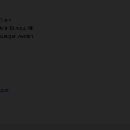
äßigen
e in Europa. Mit
ahrzeugen werden
r.com