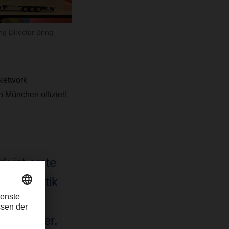
g Director Bring
 Network
 München offiziell
 ist erste
tellogistik
st eine
fred Miller,