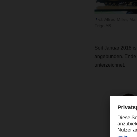
v.l. Alfred Miller,
Frigo AB.
Seit Januar 2018 i
angebunden. Ende Au
unterzeichnet.