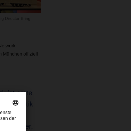
g Director Bring
 Network
 München offiziell
 ist erste
tellogistik
st eine
fred Miller,