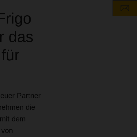
Frigo
ür das
für
neuer Partner
nehmen die
 mit dem
 von