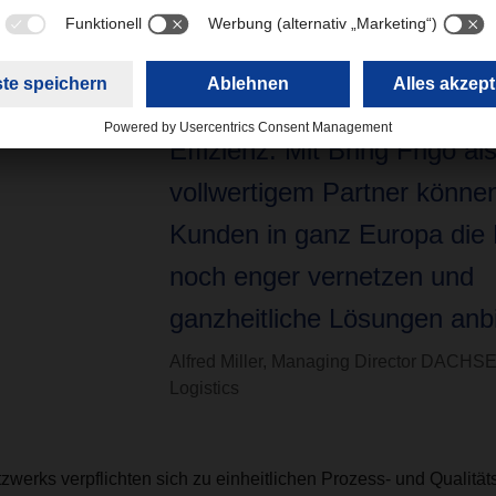
Managing Director, DACH
Logistics. „Was uns verbinde
Streben nach höchster Qual
Effizienz. Mit Bring Frigo al
vollwertigem Partner können
Kunden in ganz Europa die
noch enger vernetzen und
ganzheitliche Lösungen anbi
Alfred Miller, Managing Director DACHS
Logistics
zwerks verpflichten sich zu einheitlichen Prozess- und Qualitä