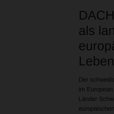
DACHS
als la
europä
Lebens
Der schwedisc
im European 
Länder Schw
europäischen