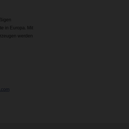
äßigen
e in Europa. Mit
ahrzeugen werden
r.com