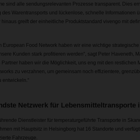
me sind alle sendungsrelevanten Prozesse transparent. Dies er
g des Warentransports und lückenlose, schnelle Informationen ü
 hinaus greift der einheitliche Produktstandard vivengo mit defin
zum European Food Network haben wir eine wichtige strategisch
unsere Kunden stark profitieren werden“, sagt
Peter Haveneth, Ma
 Partner haben wir die Möglichkeit, uns eng mit den restlichen 
orks zu verzahnen, um gemeinsam noch effizientere, grenzüb
entwickeln.“
dste Netzwerk für Lebensmitteltransporte 
 führende Dienstleister für temperaturgeführte Transporte in Sk
nehmen mit Hauptsitz in Helsingborg hat 16 Standorte und verfüg
izierte Fahrzeuge.