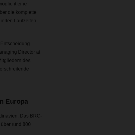
möglicht eine
ber die komplette
ierten Laufzeiten.
e Entscheidung
naging Director at
Mitgliedern des
erschreitende
in Europa
andinavien. Das BRC-
t über rund 800