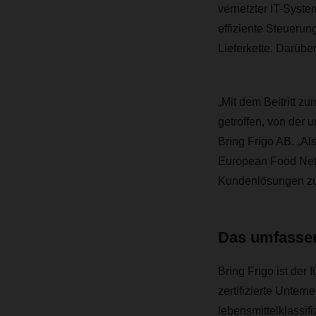
vernetzter IT-Syste
effiziente Steuerun
Lieferkette. Darüber
„Mit dem Beitritt 
getroffen, von der 
Bring Frigo AB. „
Als
European Food Netw
Kundenlösungen zu 
Das umfassen
Bring Frigo ist der
zertifizierte Unter
lebensmittelklassif