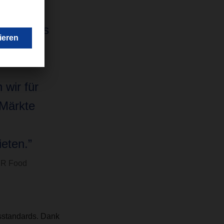
SER Food
t, ist das
ität und
s
 wir für
 Märkte
eten.”
ER Food
tsstandards. Dank