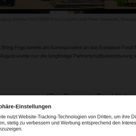
 Managing Director DACHSER Food Logistics und Peter Haveneth, Managin
st Bring Frigo bereits als Korrespondent an das European Food
gust wurde nun die langfristige Partnerschaftsvereinbarung in
“Das European Food Network
Wahl, wenn es um Lebensmit
in Europa geht. Bring Frigo i
ideale Ergänzung“, erklärt Al