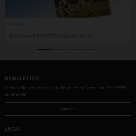
11.12.2019
Das neue DACHSER magazin ist da!
Innovation und Qualität, gepaart mit Tradition und Handwerk
– viele Produkte aus der Schweiz genießen weltweit einen
hervorragenden Ruf. So auch Ricola Kräuterzucker, der
Bonbon-Klassiker, dessen spezielle Rezeptur 13 Kräuter aus
der Schweizer Bergwelt enthält.
NEWSLETTER
Melden Sie sich hier an, um die neuesten News von DACHSER
zu erhalten.
Anmelden
LEGAL