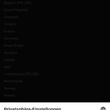
Belgium
(
FR
NL
)
Czech Republic
Denmark
Finland
France
Germany
Great Britain
Hungary
Ireland
Italy
Luxembourg
(
FR
DE
)
Netherlands
Norway
Poland
Portugal
Romania