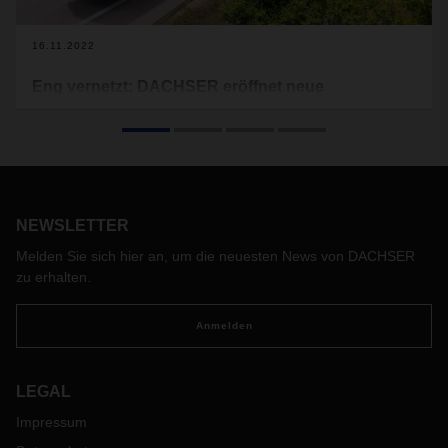
16.11.2022
Eng vernetzt: DACHSER eröffnet neue
Stückgutlinien zwischen Deutschland und
Spanien
Trotz der aktuellen wirtschaftlichen Herausforderungen
schafft DACHSER stetig neue direkte Stückgutlinien
zwischen seinen Standorten, um sein europäisches
NEWSLETTER
Transportnetzwerk zu verdichten und Lieferketten zu
optimieren. Dazu gehören auch tägliche Abfahrten aus allen
Melden Sie sich hier an, um die neuesten News von DACHSER
Regionen Deutschlands auf die Iberische Halbinsel, nach
zu erhalten.
Spanien und Portugal.
Anmelden
LEGAL
Impressum