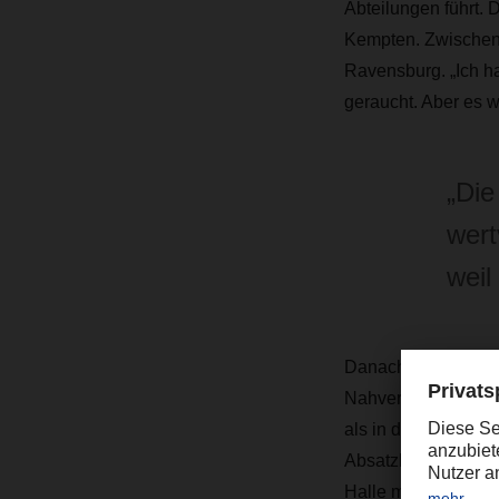
Abteilungen führt. 
Kempten. Zwischen
Ravensburg. „Ich h
geraucht. Aber es wa
„Die
wert
weil
Danach folgten Inte
Nahverkehr in Lang
als in der großen 
Absatzlogistik gest
Halle musste wegen