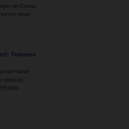
 wegen der Corona-
reut sich schon
ert: Trainees
rporate Human
er
Wege für
SER-Welt.