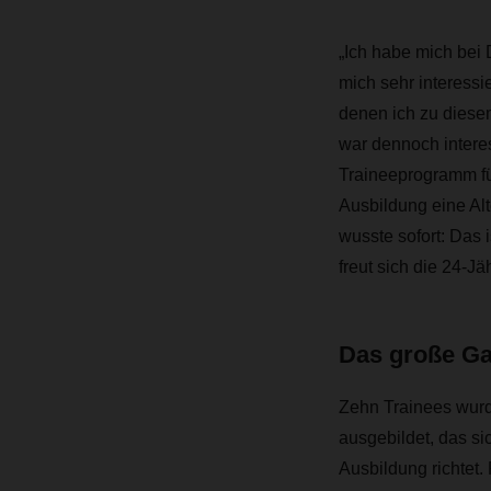
„Ich habe mich bei 
mich sehr interess
denen ich zu diesem
war dennoch interes
Traineeprogramm für
Ausbildung eine Al
wusste sofort: Das 
freut sich die 24-Jä
Das große Ga
Zehn Trainees wur
ausgebildet, das s
Ausbildung richtet.