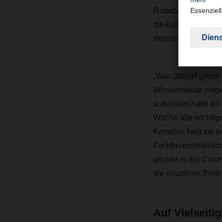
Radeburg bei Dresd
die Ausbildungssta
Warehouse.
„Was überall gleich
Wissenswerte mitge
außerdem hatte ich 
Woche alle wichtig
Kempten hielt sie 
Fachbereichsleitern
gerade in der Coron
die einzelnen Berei
Auf Vielseitig