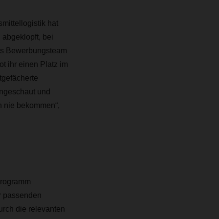
ittellogistik hat
abgeklopft, bei
 Das Bewerbungsteam
t ihr einen Platz im
tgefächerte
angeschaut und
ich nie bekommen“,
Programm
er passenden
urch die relevanten