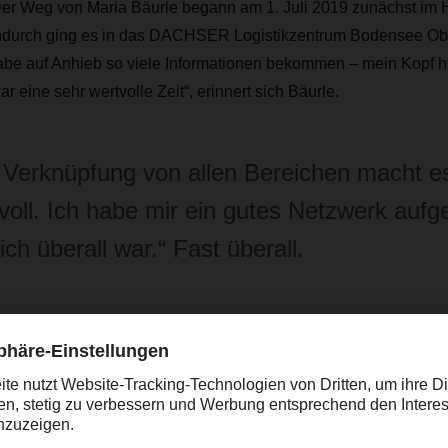
Der Weg von Maria Bäurle begann am 1. Juli 2019 zunächst im H
durch ging es in das DACHSER Logistikzentrum Bodensee Ob
abe auf Anhieb so viele Informationen bekommen – mein Kopf ha
r eine sehr wertvolle Zeit“, erinnert sich Bäurle.
 Verknüpfung von allen Bereichen macht e
voll. Ich habe mir ein gutes Netzwerk aufg
 ich überall war.“ Fast überall.
nsivblöcke in ihrem Spezialisierungsbereich Food Logistics. Z
enau bei Ulm, dann im Fernverkehr in Memmingen. Maria Bäurle
Niederlassung das Outbound-Planning-System, mit dem die Distr
euert wird, ausgerollt wurde. Der Qualitätsmanagement-Block i
 des Corona-Lockdowns ausfallen. Im Sommer 2020 konnte die