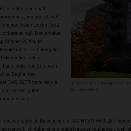
 Frau in den eineinhalb
programms „unglaublich viel,
uf meinen festen Job im Food
orbereitet hat“. Dort arbeitet
ang Oktober 2020 und
eispiel um die Schulung der
d Mitarbeiter in den
d unterstützt das European
on zu Beginn des
bei DACHSER hatte sie die
Nach Ihrem Traineeprogramm i
fest eingestellt.
dass sie bei guten
ernommen wird.
ar dies der perfekte Einstieg in die DACHSER-Welt: „Die Verkn
so wertvoll. Ich habe mir ein gutes Netzwerk aufgebaut, weil ich