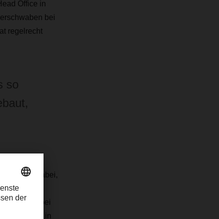
ead Office in
erschwaben bei
t regelrecht
s so
ebaut,
unächst im
 war live dabei,
ibution- und
n Landsberg bei
 junge Frau in