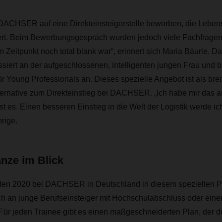
DACHSER auf eine Direkteinsteigerstelle beworben, die Lebensm
iert. Beim Bewerbungsgespräch wurden jedoch viele Fachfragen 
 Zeitpunkt noch total blank war“, erinnert sich Maria Bäurle.
siert an der aufgeschlossenen, intelligenten jungen Frau und bo
 Young Professionals an. Dieses spezielle Angebot ist als brei
ternative zum Direkteinstieg bei DACHSER. „Ich habe mir das 
ist es. Einen besseren Einstieg in die Welt der Logistik werde 
hrige.
nze im Blick
den 2020 bei DACHSER in Deutschland in diesem speziellen 
ich an junge Berufseinsteiger mit Hochschulabschluss oder ein
 Für jeden Trainee gibt es einen maßgeschneiderten Plan, der d