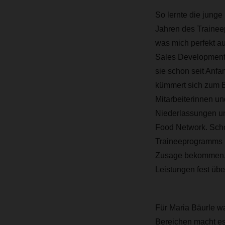
So lernte die junge
Jahren des Trainee
was mich perfekt a
Sales Development v
sie schon seit Anf
kümmert sich zum B
Mitarbeiterinnen un
Niederlassungen un
Food Network. Sch
Traineeprogramms 
Zusage bekommen, 
Leistungen fest üb
Für Maria Bäurle w
Bereichen macht es 