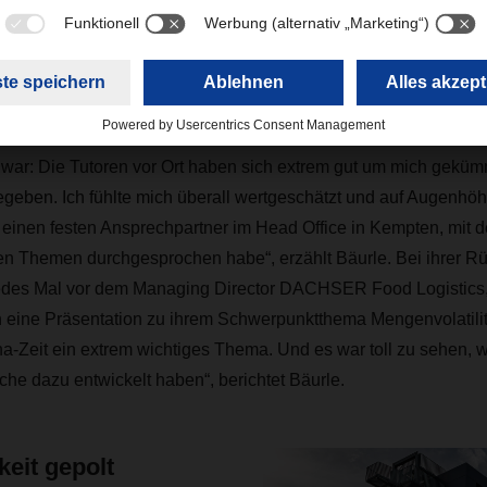
en wertvolle Erfahrungen im Vertrieb und im Kundenkontakt sa
tionen in Gersthofen bei Augsburg im Controlling und noch ein
 war: Die Tutoren vor Ort haben sich extrem gut um mich gekümm
geben. Ich fühlte mich überall wertgeschätzt und auf Augenhö
einen festen Ansprechpartner im Head Office in Kempten, mit d
en Themen durchgesprochen habe“, erzählt Bäurle. Bei ihrer R
jedes Mal vor dem Managing Director DACHSER Food Logistics,
 eine Präsentation zu ihrem Schwerpunktthema Mengenvolatilität
a-Zeit ein extrem wichtiges Thema. Und es war toll zu sehen, 
che dazu entwickelt haben“, berichtet Bäurle.
keit gepolt