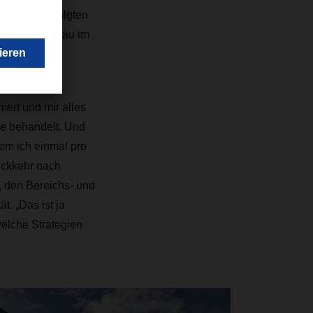
mmeln. Es folgten
mal in Langenau im
ert und mir alles
he behandelt. Und
em ich einmal pro
ückkehr nach
 den Bereichs- und
. „Das ist ja
welche Strategien