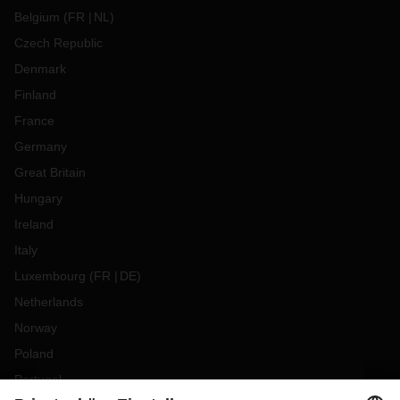
Belgium
(
FR
NL
)
Czech Republic
Denmark
Finland
France
Germany
Great Britain
Hungary
Ireland
Italy
Luxembourg
(
FR
DE
)
Netherlands
Norway
Poland
Portugal