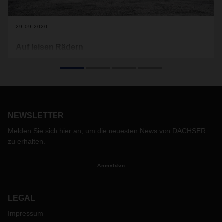
29.09.2020
Auf leisen Rädern
Für weniger Abgase und mehr Ruhe: In den nächsten drei
Jahren rüstet ABT e-Line bis zu 20.000 Volkswagen Caddy
und Transporter auf Elektroantrieb um. DACHSER
übernimmt die Beschaffung, Lagerung und
Produktionsversorgung für die notwendigen E-
Komponenten.
NEWSLETTER
Melden Sie sich hier an, um die neuesten News von DACHSER
zu erhalten.
Anmelden
LEGAL
Impressum