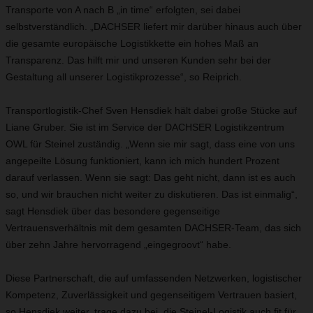
Transporte von A nach B „in time“ erfolgten, sei dabei
selbstverständlich. „DACHSER liefert mir darüber hinaus auch über
die gesamte europäische Logistikkette ein hohes Maß an
Transparenz. Das hilft mir und unseren Kunden sehr bei der
Gestaltung all unserer Logistikprozesse“, so Reiprich.
Transportlogistik-Chef Sven Hensdiek hält dabei große Stücke auf
Liane Gruber. Sie ist im Service der DACHSER Logistikzentrum
OWL für Steinel zuständig. „Wenn sie mir sagt, dass eine von uns
angepeilte Lösung funktioniert, kann ich mich hundert Prozent
darauf verlassen. Wenn sie sagt: Das geht nicht, dann ist es auch
so, und wir brauchen nicht weiter zu diskutieren. Das ist einmalig“,
sagt Hensdiek über das besondere gegenseitige
Vertrauensverhältnis mit dem gesamten DACHSER-Team, das sich
über zehn Jahre hervorragend „eingegroovt“ habe.
Diese Partnerschaft, die auf umfassenden Netzwerken, logistischer
Kompetenz, Zuverlässigkeit und gegenseitigem Vertrauen basiert,
so Hensdiek weiter, trage dazu bei, die Steinel-Logistik auch fit für