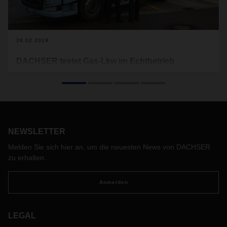
28.02.2019
DACHSER testet Gas-Lkw im Echtbetrieb
Ergebnisse aus Karlsruhe zeigen: Liquified Natural Gas
(LNG) kann eine Diesel-Alternative auch für den
Fernverkehr werden. Aber nur, wenn das Tankstellennetz
weiter ausgebaut wird.
NEWSLETTER
Melden Sie sich hier an, um die neuesten News von DACHSER
zu erhalten.
Anmelden
LEGAL