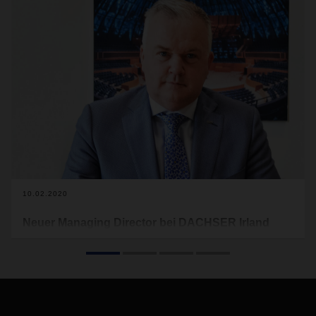
10.02.2020
Neuer Managing Director bei DACHSER Irland
John van den Berg hat zu Jahresbeginn die
Geschäftsführung von DACHSER Irland übernommen. Er
tritt die Nachfolge von Albert Johnston an, der in den
Ruhestand geht.