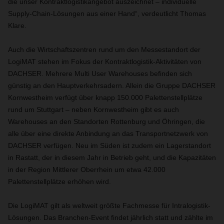
die unser Kontraktlogistikangebot auszeichnet – individuelle
Supply-Chain-Lösungen aus einer Hand“, verdeutlicht Thomas
Klare.
Auch die Wirtschaftszentren rund um den Messestandort der
LogiMAT stehen im Fokus der Kontraktlogistik-Aktivitäten von
DACHSER. Mehrere Multi User Warehouses befinden sich
günstig an den Hauptverkehrsadern. Allein die Gruppe DACHSER
Kornwestheim verfügt über knapp 150.000 Palettenstellplätze
rund um Stuttgart – neben Kornwestheim gibt es auch
Warehouses an den Standorten Rottenburg und Öhringen, die
alle über eine direkte Anbindung an das Transportnetzwerk von
DACHSER verfügen. Neu im Süden ist zudem ein Lagerstandort
in Rastatt, der in diesem Jahr in Betrieb geht, und die Kapazitäten
in der Region Mittlerer Oberrhein um etwa 42.000
Palettenstellplätze erhöhen wird.
Die LogiMAT gilt als weltweit größte Fachmesse für Intralogistik-
Lösungen. Das Branchen-Event findet jährlich statt und zählte im