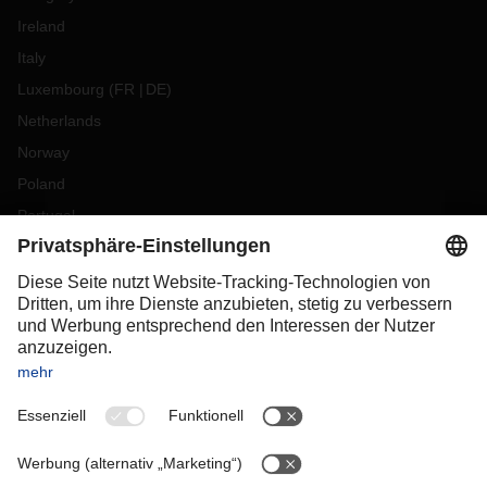
Ireland
Italy
Luxembourg
(
FR
DE
)
Netherlands
Norway
Poland
Portugal
Romania
Slovakia
Spain
Sweden
Switzerland
(
DE
FR
)
Turkey
OCEANIA