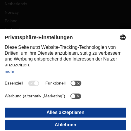
Netherlands
Norway
Poland
Portugal
Romania
Slovakia
Spain
Sweden
Switzerland
(
DE
FR
)
Turkey
OCEANIA
Australia
New Zealand