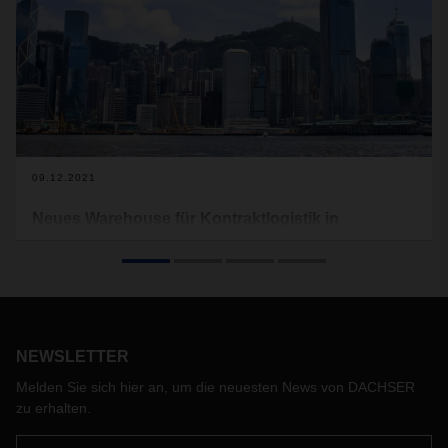
09.12.2021
Neues Warehouse für Kontraktlogistik in
Hongkong
DACHSER Air & Sea Logistics hat sein bestehendes
Warehouse in Hongkong verlegt. Am neuen Standort wickelt
der Logistiker auf 2.800 Quadratmetern
Kontraktlogistikservices für seine Kunden ab.
NEWSLETTER
Melden Sie sich hier an, um die neuesten News von DACHSER
zu erhalten.