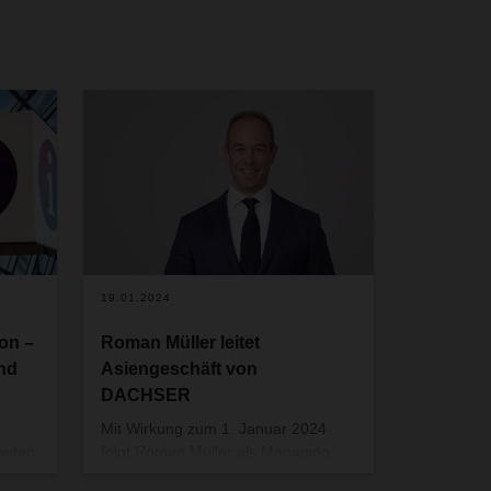
19.01.2024
on –
Roman Müller leitet
nd
Asiengeschäft von
DACHSER
Mit Wirkung zum 1. Januar 2024
weiten
folgt Roman Müller als Managing
en
Director DACHSER Air & Sea