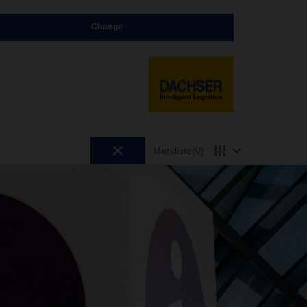
Change
Merkliste
(0)