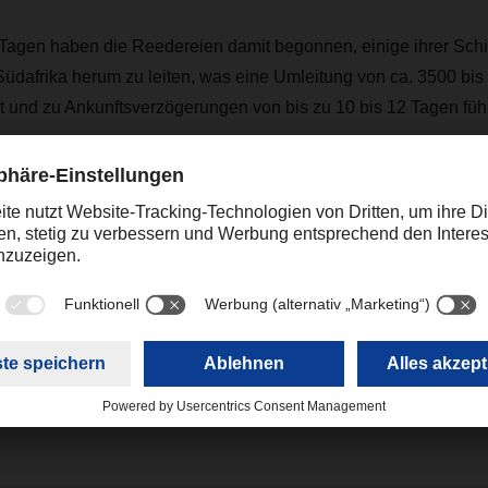
n Tagen haben die Reedereien damit begonnen, einige ihrer Sch
üdafrika herum zu leiten, was eine Umleitung von ca. 3500 bis
 und zu Ankunftsverzögerungen von bis zu 10 bis 12 Tagen füh
er über die aktuelle Situation auf dem Laufenden halten. Bei 
n persönlichen Ansprechpartner in der zuständigen DACHSER Ni
ing
online.promotions@dachser.com