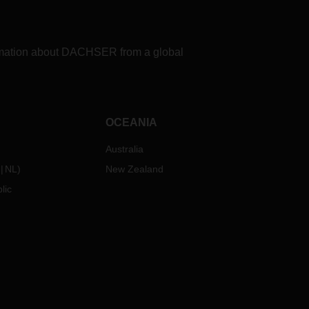
s dato
formation about DACHSER from a global
n.
ss ein
zwei
OCEANIA
äche
Australia
VID-
NL
)
New Zealand
lic
nur,
ach
 Kong,
anuar
u
en
diesem