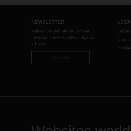
wird es Streiks geben. Hiermit
ist d
informieren wir Sie über die
chine
Auswirkungen auf Ihre
Supply
dem d
Chain
.
eines
NEWSLETTER
LEGA
Famil
Melden Sie sich hier an, um die
Impre
neuesten News von DACHSER zu
Datens
erhalten.
Cookie
Anmelden