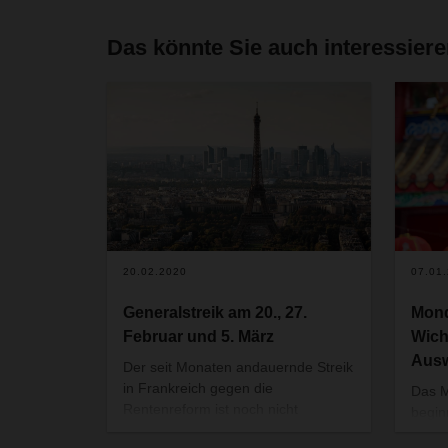
Das könnte Sie auch interessier
20.02.2020
07.01
Generalstreik am 20., 27.
Mond
Februar und 5. März
Wich
Ausw
Der seit Monaten andauernde Streik
in Frankreich gegen die
Das M
Rentenreform ist noch nicht
begin
beendet. Auch im Februar und März
begin