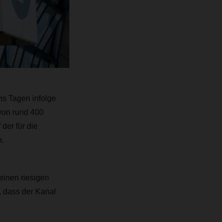
hs Tagen infolge
 von rund 400
 der für die
.
einen riesigen
, dass der Kanal