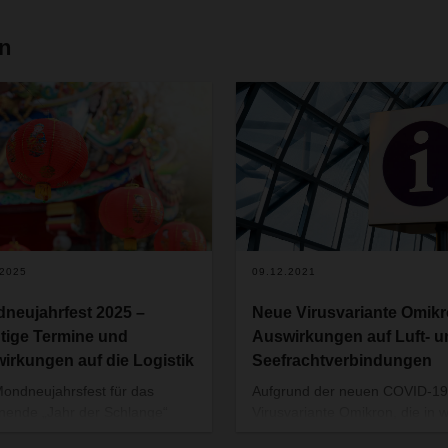
en
.2025
09.12.2021
neujahrfest 2025 –
Neue Virusvariante Omikr
tige Termine und
Auswirkungen auf Luft- u
irkungen auf die Logistik
Seefrachtverbindungen
ondneujahrsfest für das
Aufgrund der neuen COVID-19
nende „Jahr der Schlange“
Virusvariante Omikron, die in 
nt am 29. Januar 2025 und es
Teilen Südafrikas nachgewies