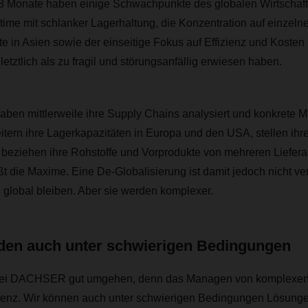
8 Monate haben einige Schwachpunkte des globalen Wirtschaf
n-time mit schlanker Lagerhaltung, die Konzentration auf einzeln
e in Asien sowie der einseitige Fokus auf Effizienz und Kosten
 letztlich als zu fragil und störungsanfällig erwiesen haben.
ben mittlerweile ihre Supply Chains analysiert und konkrete
eitern ihre Lagerkapazitäten in Europa und den USA, stellen ihr
 beziehen ihre Rohstoffe und Vorprodukte von mehreren Liefera
ißt die Maxime. Eine De-Globalisierung ist damit jedoch nicht v
 global bleiben. Aber sie werden komplexer.
den auch unter schwierigen Bedingungen
bei DACHSER gut umgehen, denn das Managen von komplexen Li
nz. Wir können auch unter schwierigen Bedingungen Lösungen