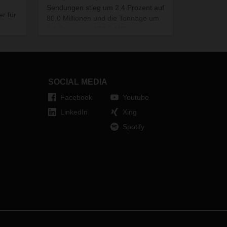
Sendungen stieg um 2,4 Prozent auf
r für
80,0 Millionen und die Tonnage um
2,4 Prozent auf 38,2 Millionen
rland,
Tonnen. Wachstumstreiber waren
die europäischen Landverkehre
ziale
sowie die Lebensmittel-Logistik.
öhe.
SOCIAL MEDIA
Facebook
Youtube
LinkedIn
Xing
Spotify