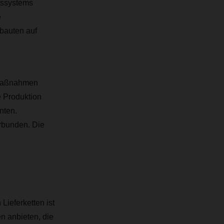
tssystems
e
 bauten auf
 Maßnahmen
e Produktion
nten.
erbunden. Die
eferketten ist
 anbieten, die