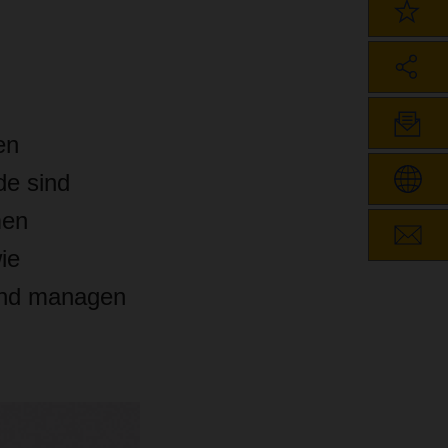
en
de sind
men
ie
und managen