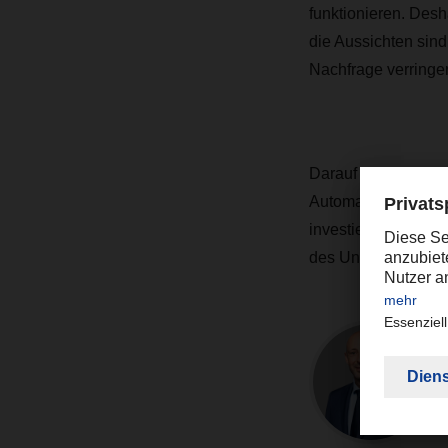
funktionieren. Desh
die Aussichten sin
Nachfrage verringe
Darauf bereiten wir 
Automatisierung, um
investieren aber a
des Unternehmens w