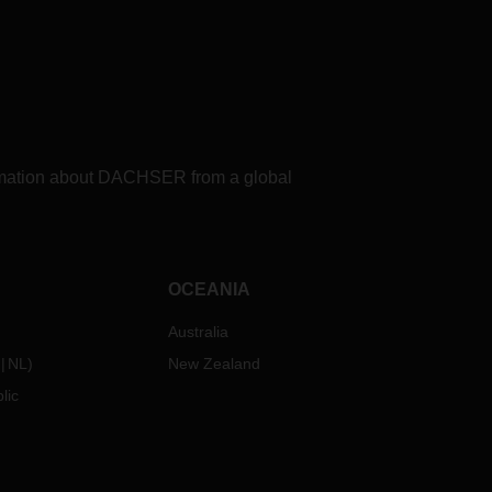
formation about DACHSER from a global
OCEANIA
Australia
NL
)
New Zealand
lic