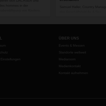
gieren sich DACHSER und
 des hommes in der
Samuel Haller, Country Manage
abewältigung von Kindern,
das Geschäftsfeld Air & Sea
dlichen und deren Eltern in
Logistics bei DACHSER Switze
kraine.
im Gespräch über den Kunden
Ricola, Logistik und ihre Poten
in Partnerschaften auf Augenh
L
ÜBER UNS
ssum
Events & Messen
chutz
Standorte weltweit
 Einstellungen
Mediaroom
Medienkontakt
Kontakt aufnehmen