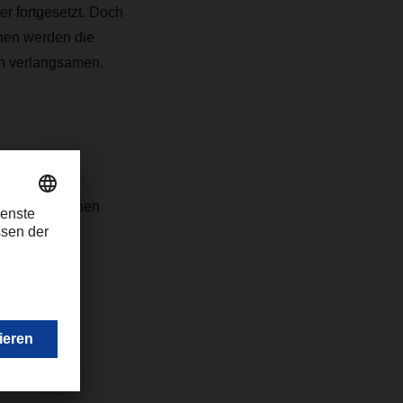
r fortgesetzt. Doch
hen werden die
ch verlangsamen.
g und
steigern. Wir
uf allen Ebenen
n.
com