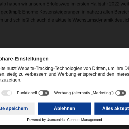
alb haben wir unseren Erfolgsweg im ersten Halbjahr 2022 weite
d gedämpft: Enorme Kostensteigerungen in nahezu allen Bereic
rn und schließlich auch die aktuelle Wachstumsdynamik deutli
uns heute schon intensiv vor: Mit Investitionen in Digitalisierun
 die Effizienz und Transparenz der Lieferketten noch weiter zu 
uch in die Menschen bei DACHSER. Denn digitale Kompetenz a
ird ganz entscheidend zu unserem zukünftigen Erfolg beitrage
Kontakt
Christian Weber
+49 831 5916-1425
Corporate Public Relations
christian.weber@dachser.