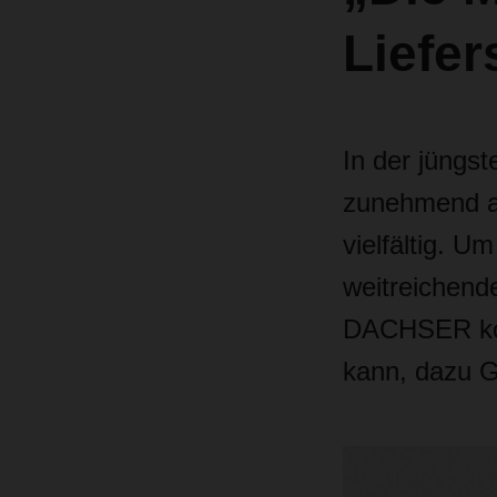
Liefer
In der jüngst
zunehmend al
vielfältig. 
weitreichen
DACHSER kom
kann, dazu 