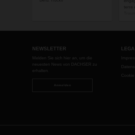
enga
terre
Traum
Jugen
der U
NEWSLETTER
LEGA
Melden Sie sich hier an, um die
Impre
neuesten News von DACHSER zu
Datens
erhalten.
Cookie
Anmelden