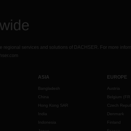
dwide
r the regional services and solutions of DACHSER. For more in
hser.com
ASIA
EUROPE
Bangladesh
Austria
China
Belgium
(
FR
Hong Kong SAR
Czech Repub
India
Denmark
Indonesia
Finland
Japan
France