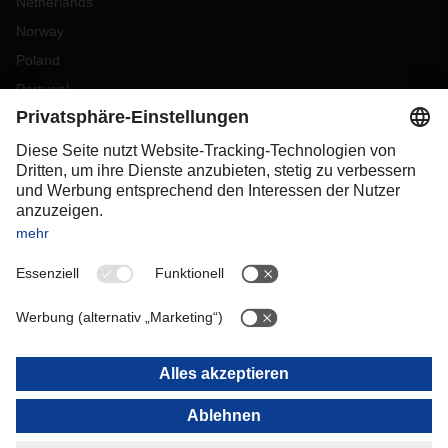
Netherlands
Norway
Poland
Portugal
Romania
Slovakia
Spain
Sweden
Switzerland
(
DE
FR
)
Turkey
OCEANIA
Australia
New Zealand