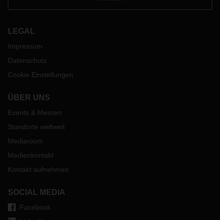
aus Sambia Kempten im Allgäu besucht und sich intensiv mit
dem Müllmanagement in Deutschland beschäftigt. Ein
Perspektivenwechsel, der sich für die jungen Menschen
LEGAL
beider Länder auszahlt und zu ihrer
Persönlichkeitsentwicklung beiträgt.
Impressum
Datenschutz
Cookie Einstellungen
ÜBER UNS
Events & Messen
Standorte weltweit
Mediaroom
Medienkontakt
Kontakt aufnehmen
SOCIAL MEDIA
Facebook