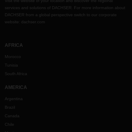
Visit the website of your location and discover the regional
services and solutions of DACHSER. For more information about
DACHSER from a global perspective switch to our corporate
website:
dachser.com
AFRICA
Morocco
Tunisia
South Africa
AMERICA
Argentina
Brazil
Canada
Chile