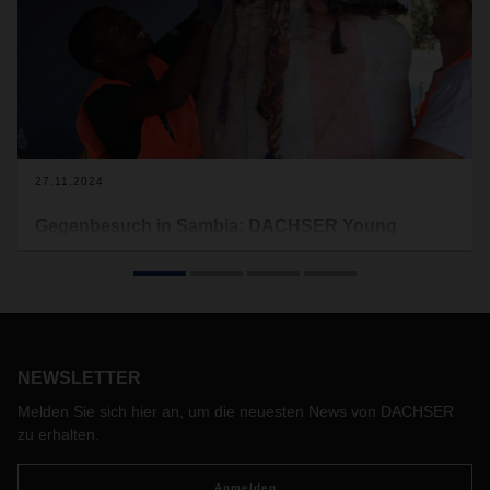
27.11.2024
Gegenbesuch in Sambia: DACHSER Young
Professionals lernen Erfolgsprojekt Trash4Cash
kennen
Im September dieses Jahres reisten fünf junge Menschen,
die aktuell bei DACHSER ein duales Studium absolvieren, im
Rahmen eines Austauschprojekts nach Sambia. Dort
NEWSLETTER
besuchten sie unter anderem das Recyclingunternehmen
Trash4Cash, das junge Sambier und Sambierinnen 2019 mit
Melden Sie sich hier an, um die neuesten News von DACHSER
Unterstützung von DACHSER und dem Kinderhilfswerk Terre
zu erhalten.
des Hommes in Livingstone gegründet haben. Bereits im
Mai hatten die jungen Unternehmerinnen und Unternehmer
Anmelden