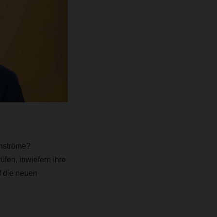
enströme?
fen, inwiefern ihre
f die neuen