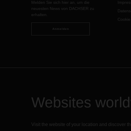
Melden Sie sich hier an, um die
Impre
um di
neuesten News von DACHSER zu
inter
Datens
erhalten.
erfüll
Cookie
Anmelden
Websites worl
Visit the website of your location and discove