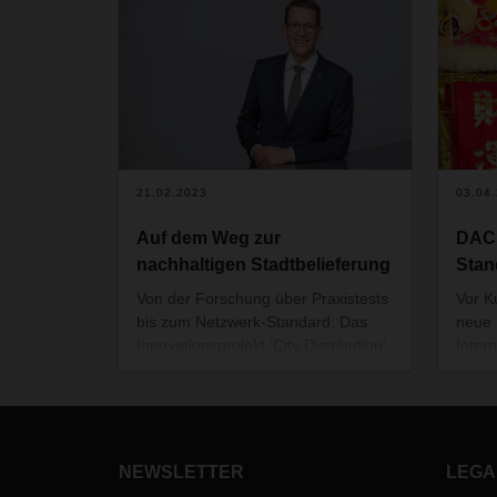
21.02.2023
03.04
Auf dem Weg zur
DAC
nachhaltigen Stadtbelieferung
Stan
Von der Forschung über Praxistests
Vor 
bis zum Netzwerk-Standard: Das
neue 
Innovationsprojekt ‘City Distribution’
Inter
hat Meilensteine bei der
Juron
nachhaltigeren Stadtbelieferung mit
März 
Stückgut gesetzt. CEO Burkhard
einge
Eling über Erreichtes und künftige
Flugh
Ziele.
Anlag
NEWSLETTER
LEGA
DACHS