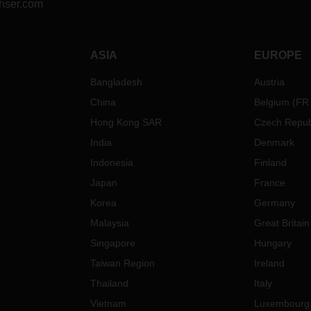
hser.com
ASIA
EUROPE
Bangladesh
Austria
China
Belgium
(
FR
Hong Kong SAR
Czech Repub
India
Denmark
Indonesia
Finland
Japan
France
Korea
Germany
Malaysia
Great Britain
Singapore
Hungary
Taiwan Region
Ireland
Thailand
Italy
Vietnam
Luxembourg