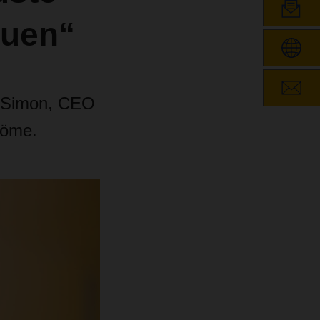
auen“
d Simon, CEO
röme.