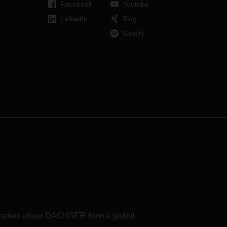
Facebook
Youtube
mit den Möbelfabriken in den
Provinzen Fano und Pesaro
LinkedIn
Xing
zahlreiche exportorientierte
Spotify
Unternehmen auf.
formation about DACHSER from a global