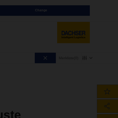
Change
Merkliste
(0)
uste