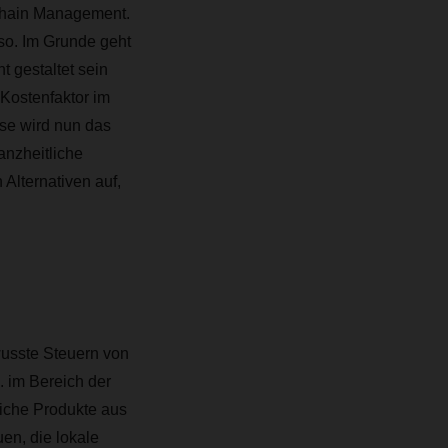
Chain Management.
so. Im Grunde geht
t gestaltet sein
s Kostenfaktor im
se wird nun das
anzheitliche
 Alternativen auf,
wusste Steuern von
. im Bereich der
liche Produkte aus
en, die lokale