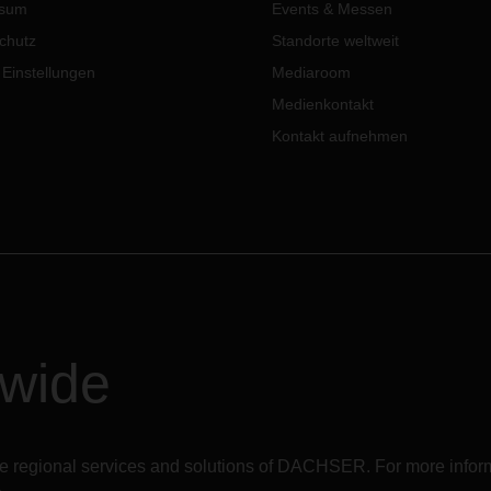
ssum
Events & Messen
e logistischen Anforderungen
Brexit agieren sollten.
nationaler Unternehmen zu
chutz
Standorte weltweit
en.
 Einstellungen
Mediaroom
Medienkontakt
Kontakt aufnehmen
dwide
r the regional services and solutions of DACHSER. For more in