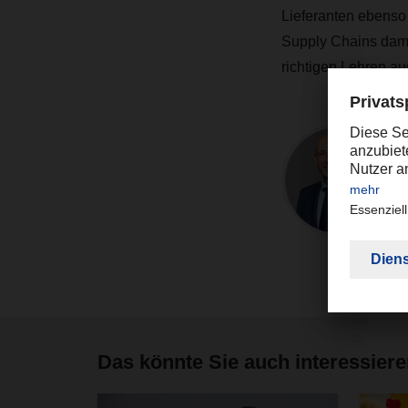
Lieferanten ebenso
Supply Chains damit
richtigen Lehren au
Das könnte Sie auch interessier