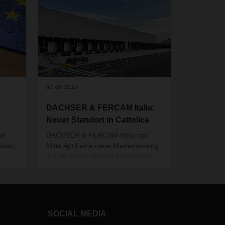
03.06.2024
DACHSER & FERCAM Italia:
Neuer Standort in Cattolica
in
DACHSER & FERCAM Italia hat
oben,
Mitte April eine neue Niederlassung
in Cattolica in Betrieb genommen
und stärkt damit seine Präsenz in
ie vor
der dynamisch wachsenden
en
Wirtschaftsregion an der Adriaküste.
chen –
Das Gebiet rund um die
Provinzhauptstadt Rimini ist geprägt
SOCIAL MEDIA
n
von industriellen Betrieben und weist