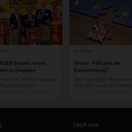
2
.2019
03.04.2019
HSER bezieht neuen
Brexit – Fällt jetzt die
dort in Singapur
Entscheidung?
Kurzem hat DACHSER Singapur
Der ursprüngliche Austrittsterm
Räumlichkeiten im
Ende März wurde zwar versch
national Business Park (IBP) im
doch ein ungeregelter Austritt
g District bezogen. Am 29.
Großbritanniens aus der
wurde das Büro feierlich
europäischen Union ist nach w
weiht. Zusammen mit dem
nicht vom Tisch. Ruhe bewahr
afenbüro und den Warehouse-
und die Logistik wetterfest ma
en des Logistikdienstleisters ist
das ist die Devise, nach der
L
ÜBER UNS
ER Singapur gut aufgestellt,
Unternehmen aktuell in Sache