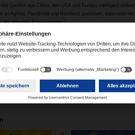
 wie Quellen aus China, den USA und Europa intelligent einbe
 an Agilität, Flexibilität und Resilienz gewinnen, dann sind mit 
s der aktuellen Krise gezogen."
Kontakt
Christian Weber
+49 831 5916-1425
Corporate Public Relations
christian.weber@dachser.
en