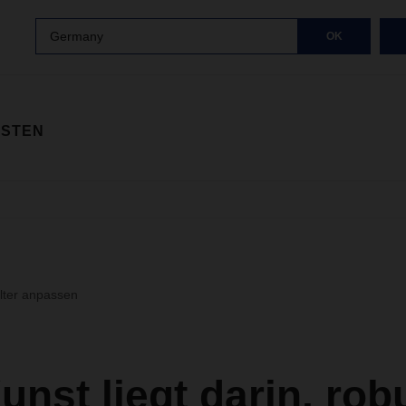
Germany
OK
ISTEN
ilter anpassen
unst liegt darin, rob