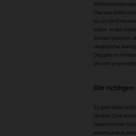
Wellenbewegungen 
Das war schon nach 
es um die Entscheidu
sollen. In den letzt
Einkauf gesehen, d
strategische Manage
Disziplin im Vorsta
die sich gegenseit
Die richtigen
Es geht dabei nich
Risiken
:
Eine kompl
medizinischen Schu
einem Land zu bezie