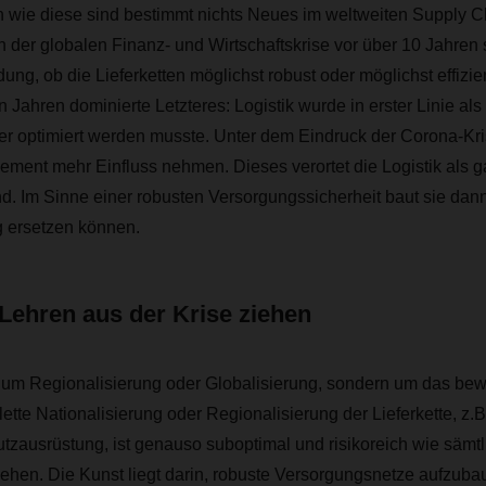
wie diese sind bestimmt nichts Neues im weltweiten Supply 
der globalen Finanz- und Wirtschaftskrise vor über 10 Jahren 
ng, ob die Lieferketten möglichst robust oder möglichst effizien
en Jahren dominierte Letzteres: Logistik wurde in erster Linie al
er optimiert werden musste. Unter dem Eindruck der Corona-Kri
ment mehr Einfluss nehmen. Dieses verortet die Logistik als g
nd. Im Sinne einer robusten Versorgungssicherheit baut sie dann
ig ersetzen können.
 Lehren aus der Krise ziehen
t um Regionalisierung oder Globalisierung, sondern um das be
ette Nationalisierung oder Regionalisierung der Lieferkette, z.B
tzausrüstung, ist genauso suboptimal und risikoreich wie sämt
hen. Die Kunst liegt darin, robuste Versorgungsnetze aufzubau