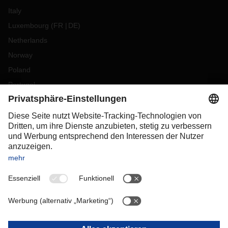
Italy
Luxembourg
(
FR
DE
)
Netherlands
Norway
Poland
Portugal
Romania
Slovakia
Spain
Sweden
Switzerland
(
DE
FR
)
Turkey
OCEANIA
Australia