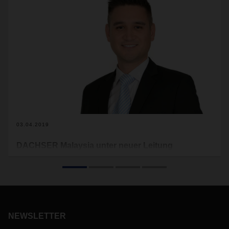
03.04.2019
DACHSER Malaysia unter neuer Leitung
Zum 1. Januar 2019 hat DACHSER Daniel Pohl zum
Managing Director Air & Sea Logistics Malaysia ernannt.
Pohl verfügt über 17 Jahre Erfahrung in der Logistikwelt und
ist seit 2010 bei DACHSER Asia Pacific tätig.
NEWSLETTER